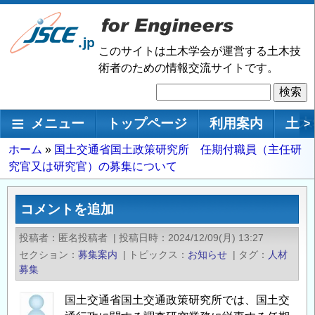
メ
イ
ン
このサイトは土木学会が運営する土木技
コ
術者のための情報交流サイトです。
ン
検
テ
索
ン
メインナビゲーション
メニュー
トップページ
利用案内
土木
>
ツ
に
パ
ホーム
国土交通省国土政策研究所 任期付職員（主任研
移
究官又は研究官）の募集について
ン
動
く
ず
コメントを追加
投稿者
匿名投稿者
|
投稿日時
2024/12/09(月) 13:27
セクション
募集案内
|
トピックス
お知らせ
|
タグ
人材
募集
国土交通省国土交通政策研究所では、国土交