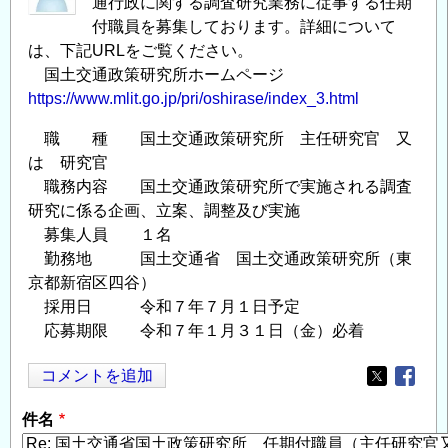
通行政に関する調査研究業務に従事する任期
付職員を募集しております。詳細について
は、下記URLをご覧ください。
国土交通政策研究所ホームページ
https://www.mlit.go.jp/pri/oshirase/index_3.html
職 種 国土交通政策研究所 主任研究官 又
は 研究官
職務内容 国土交通政策研究所で実施される調査
研究に係る企画、立案、調整及び実施
募集人員 １名
勤務地 国土交通省 国土交通政策研究所（東
京都新宿区四谷）
採用日 令和７年７月１日予定
応募期限 令和７年１月３１日（金）必着
コメントを追加
Opens in
Opens
件名