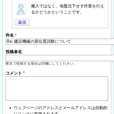
匿
搬入ではなく、地盤沈下せず作業を行え
名
るかどうかということです。
投
返信
稿
者
件名
に
よ
る
投稿者名
「
Re:
建
匿名で投稿する場合は空欄にしてください。
設
コメント
機
械
の
原
位
置
ウェブページのアドレスとメールアドレスは自動的
試
にリンクに変換されます。