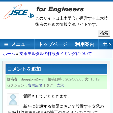
メ
イ
ン
このサイトは土木学会が運営する土木技
コ
術者のための情報交流サイトです。
ン
検
テ
索
ン
メインナビゲーション
メニュー
トップページ
利用案内
土木
>
ツ
に
パ
ホーム
支承モルタルの打設タイミングについて
移
ン
動
く
コメントを追加
ず
投稿者
dpapjtpm2rw9
|
投稿日時
2024/09/03(火) 16:19
セクション
質問広場
|
タグ
支承
質問させていただきます。
新たに架設する橋梁において設置する支承の
台座(無収縮モルタル)の施工のタイミングについて、