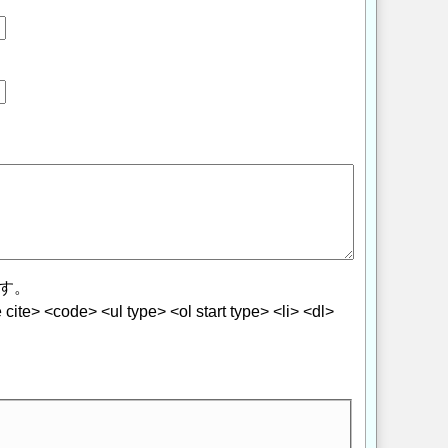
す。
> <code> <ul type> <ol start type> <li> <dl>