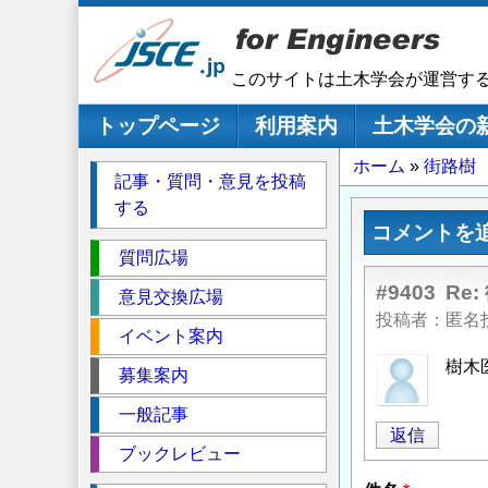
メ
イ
ン
このサイトは土木学会が運営す
コ
ン
メインナビゲーション
トップページ
利用案内
土木学会の
テ
パ
ホーム
街路樹
ン
記事・質問・意見を投稿
ツ
ン
する
に
く
コメントを
移
セ
ず
質問広場
動
ク
#9403
Re
意見交換広場
シ
投稿者
匿名
イベント案内
ョ
ン
樹木
募集案内
一般記事
返信
ブックレビュー