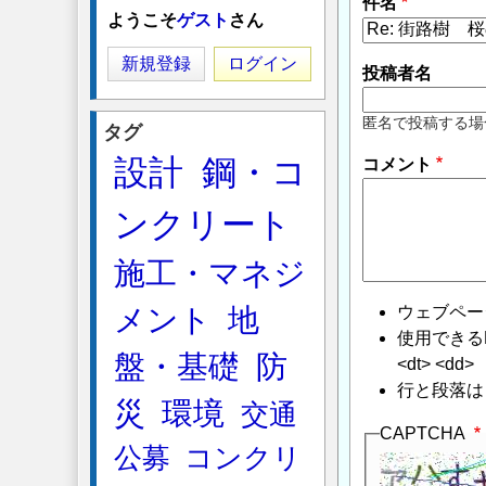
件名
ようこそ
ゲスト
さん
新規登録
ログイン
投稿者名
匿名で投稿する場
タグ
設計
鋼・コ
コメント
ンクリート
施工・マネジ
ウェブペー
メント
地
使用できるHTMLタ
盤・基礎
防
<dt> <dd>
行と段落は
災
環境
交通
CAPTCHA
公募
コンクリ