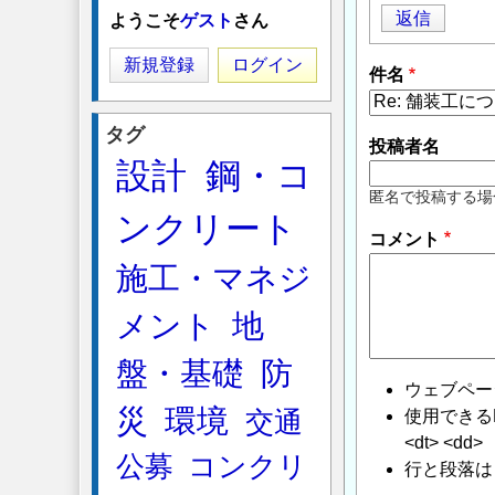
返信
ようこそ
ゲスト
さん
新規登録
ログイン
件名
タグ
投稿者名
設計
鋼・コ
匿名で投稿する場
ンクリート
コメント
施工・マネジ
メント
地
盤・基礎
防
ウェブペー
災
環境
使用できるHTMLタ
交通
<dt> <dd>
公募
コンクリ
行と段落は