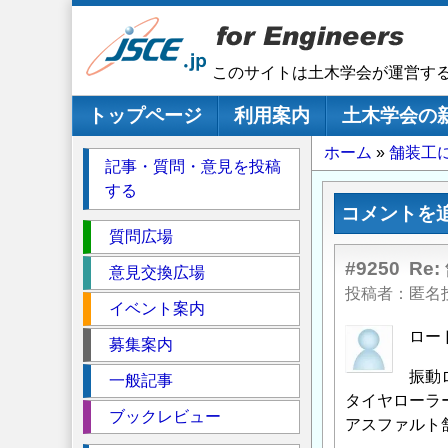
メ
イ
ン
このサイトは土木学会が運営す
コ
ン
メインナビゲーション
トップページ
利用案内
土木学会の
テ
パ
ホーム
舗装工
ン
記事・質問・意見を投稿
ツ
ン
する
に
く
コメントを
移
セ
ず
質問広場
動
ク
#9250
Re
意見交換広場
シ
投稿者
匿名
イベント案内
ョ
ン
ロー
募集案内
振動
一般記事
タイヤローラ
ブックレビュー
アスファルト舗