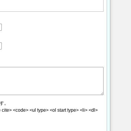
す。
> <code> <ul type> <ol start type> <li> <dl>