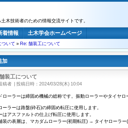
る土木技術者のための情報交流サイトです。
新着情報
土木学会ホームページ
について
Re: 舗装工について
追加
: 舗装工について
投稿者
|
投稿日時
2024/03/28(木) 10:04
ドローラーは締固め機械の総称です。振動ローラーやタイヤロ
ローラーは路盤(砕石)の締固め転圧に使用します。
ーはアスファルトの仕上げ転圧に使用します。
装の表層は、マカダムローラー(初期転圧) → タイヤローラー(