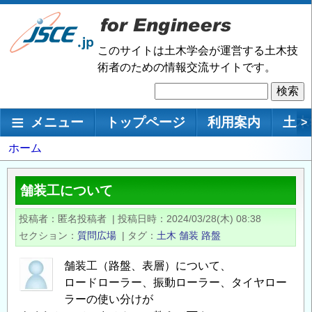
メ
イ
ン
このサイトは土木学会が運営する土木技
コ
術者のための情報交流サイトです。
ン
検
テ
索
ン
メインナビゲーション
メニュー
トップページ
利用案内
土木
>
ツ
に
パ
ホーム
移
ン
動
く
舗装工について
ず
投稿者
匿名投稿者
|
投稿日時
2024/03/28(木) 08:38
セクション
質問広場
|
タグ
土木
舗装
路盤
舗装工（路盤、表層）について、
ロードローラー、振動ローラー、タイヤロー
ラーの使い分けが