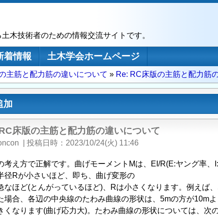
る土木技術者のための情報交流サイトです。
新着情報
土木学会ホームページ
版の主筋と配力筋の違いについて
Re: RC床版の主筋と配力
追加
: RC床版の主筋と配力筋の違いについて
oncon
|
投稿日時
2023/10/24(火) 11:46
の考え方で正解です。曲げモーメントMは、EI/R(E:ヤング率、
半径Rが小さいほど、即ち、曲げ変形の
急なほど(とんがっているほど)、Rは小さくなります。例えば、
た場合、各辺の中央線のたわみ曲線の形状は、5mの方が10m
きくなります(曲げ応力大)。たわみ曲線の形状については、次