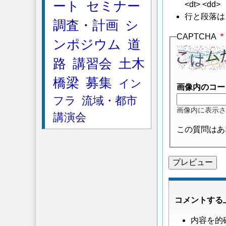
ート
セミナー
<dt> <dd>
行と段落は
調査・計画
シ
CAPTCHA
ンポジウム
道
路
講習会
土木
橋梁
募集
イン
画像内のコー
フラ
流域・都市
画像内に表示さ
講演会
この質問はあ
コメントする
内容を的