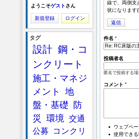
線で、両側支
ようこそ
ゲスト
さん
状になります
新規登録
ログイン
返信
タグ
件名
設計
鋼・コ
投稿者名
ンクリート
匿名で投稿する場
施工・マネジ
コメント
メント
地
盤・基礎
防
災
環境
交通
ウェブペー
公募
コンクリ
使用できるHTMLタ