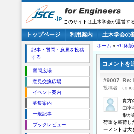
メ
イ
ン
このサイトは土木学会が運営す
コ
ン
メインナビゲーション
トップページ
利用案内
土木学会の
テ
パ
ホーム
RC床
ン
記事・質問・意見を投稿
ツ
ン
する
に
く
コメントを
移
セ
ず
質問広場
動
ク
#9007
Re
意見交換広場
シ
投稿者
conc
イベント案内
ョ
ン
貴方
募集案内
曲率
一般記事
形が
荷重を載荷し
ブックレビュー
ーメントは大