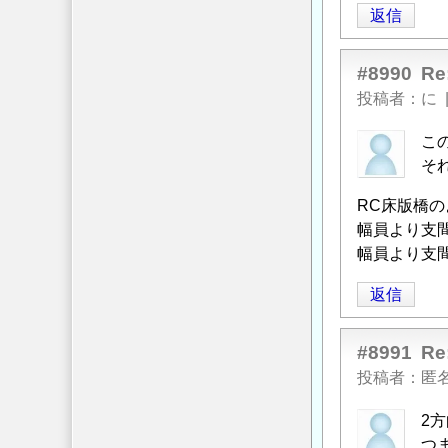
返信
#8990
R
投稿者
に
こ
そ
RC床版橋
幅員より支
幅員より支
返信
#8991
R
投稿者
匿
2
つ