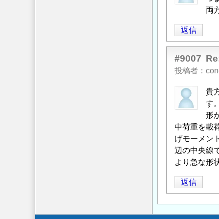
両
返信
#9007
R
投稿者
con
貴
す
形
中荷重を載
げモーメン
辺の中央線
より急な形
返信