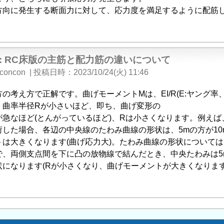
方向に発生する断面力に対して、応力度を満足するように配筋
e: RC床版の主筋と配力筋の違いについて
concon
|
投稿日時
2023/10/24(火) 11:46
方の考え方で正解です。曲げモーメントMは、EI/R(E:ヤング率、
。曲率半径Rが小さいほど、即ち、曲げ変形の
が急なほど(とんがっているほど)、Rは小さくなります。例えば
荷した場合、各辺の中央線のたわみ曲線の形状は、5mの方が1
トは大きくなります(曲げ応力大)。たわみ曲線の形状について
で、両側支点間を下に凸の放物線で結んだとき、中央たわみは5
状になります(Rが小さくなり、曲げモーメントが大きくなります