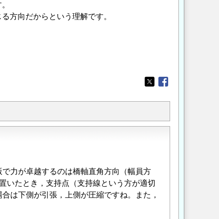
す。
じる方向だからという理解です。
Opens in a new wi
Opens in a new
版で力が卓越するのは橋軸直角方向（幅員方
を置いたとき，支持点（支持線という方が適切
場合は下側が引張，上側が圧縮ですね。また，