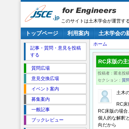
メ
イ
ン
このサイトは土木学会が運営す
コ
ン
メインナビゲーション
トップページ
利用案内
土木学会の
テ
パ
ホーム
ン
記事・質問・意見を投稿
ツ
ン
する
に
く
RC床版の
移
セ
ず
質問広場
動
投稿者
匿名投
ク
意見交換広場
セクション
質
シ
イベント案内
ョ
土木
ン
募集案内
RC
一般記事
RC床版の場
個人的な解釈
ブックレビュー
向だから