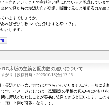
生じる向きということで主鉄筋と呼ばれていると認識していま
と全体で見た時の短辺方向が所謂、断面で見ると引張応力が生
っていますでしょうか。
があればぜひご教示いただけますと幸いです。
いいたします。
追加
e: RC床版の主筋と配力筋の違いについて
りすがり
|
投稿日時
2023/10/13(金) 17:26
辺・長辺という言い方ではどちらかわかりませんが，一般に床
）です。イメージとしては，2辺固定の平板の真ん中におもり
）間に床版がたわむことが容易に想像できると思います。この
は，逆に上側が引張になります。