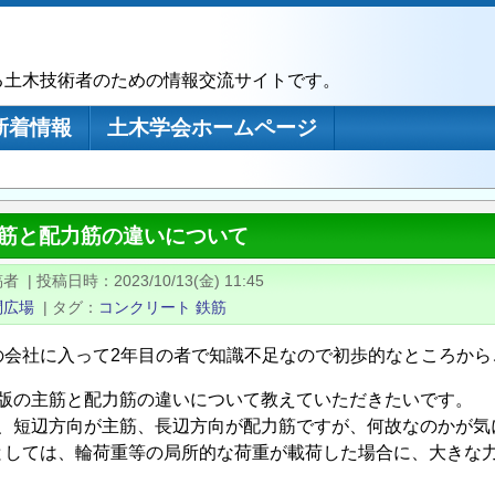
る土木技術者のための情報交流サイトです。
新着情報
土木学会ホームページ
主筋と配力筋の違いについて
稿者
|
投稿日時
2023/10/13(金) 11:45
問広場
|
タグ
コンクリート
鉄筋
の会社に入って2年目の者で知識不足なので初歩的なところから
床版の主筋と配力筋の違いについて教えていただきたいです。
合、短辺方向が主筋、長辺方向が配力筋ですが、何故なのかが気
としては、輪荷重等の局所的な荷重が載荷した場合に、大きな力