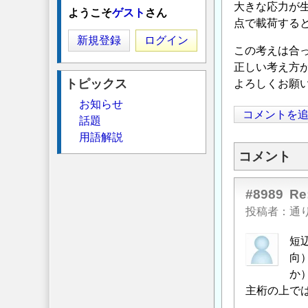
大きな応力が
ようこそ
ゲスト
さん
点で載荷する
新規登録
ログイン
この考えは合
正しい考え方
トピックス
よろしくお願
お知らせ
コメントを
話題
用語解説
コメント
#8989
R
投稿者
通
短
向
か
主桁の上で