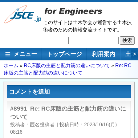
メ
イ
ン
このサイトは土木学会が運営する土木技
コ
術者のための情報交流サイトです。
ン
検
テ
索
ン
メインナビゲーション
メニュー
トップページ
利用案内
土木
>
ツ
に
パ
ホーム
RC床版の主筋と配力筋の違いについて
Re: RC
移
床版の主筋と配力筋の違いについて
ン
動
く
ず
コメントを追加
#8991
Re: RC床版の主筋と配力筋の違いに
ついて
投稿者
匿名投稿者
|
投稿日時
2023/10/16(月)
08:16