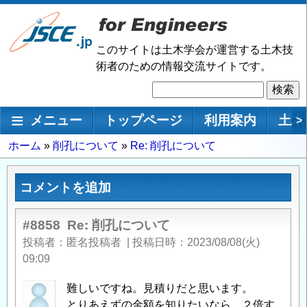
メ
イ
ン
このサイトは土木学会が運営する土木技
コ
術者のための情報交流サイトです。
ン
検
テ
索
ン
メインナビゲーション
メニュー
トップページ
利用案内
土木
>
ツ
に
パ
ホーム
削孔について
Re: 削孔について
移
ン
動
く
コメントを追加
ず
#8858
Re: 削孔について
投稿者
匿名投稿者
|
投稿日時
2023/08/08(火)
09:09
難しいですね。見積りだと思います。
とりあえずの金額を知りたいなら、２倍す