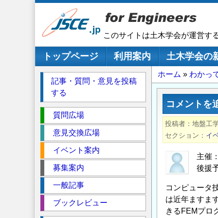
メ
イ
ン
このサイトは土木学会が運営す
コ
ン
メインナビゲーション
トップページ
利用案内
土木学会の
テ
パ
ホーム
わかっ
ン
記事・質問・意見を投稿
ツ
ン
する
に
く
コメントを
移
セ
ず
質問広場
動
投稿者
地盤工
ク
意見交換広場
セクション
イ
シ
イベント案内
ョ
主催
ン
募集案内
後援
一般記事
コンピュータ
は近年ますま
ブックレビュー
きるFEMプロ