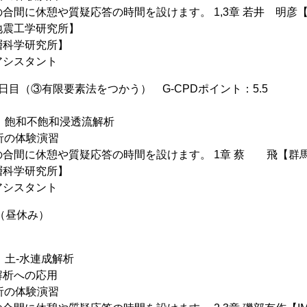
合間に休憩や質疑応答の時間を設けます。 1,3章 若井 明彦
地震工学研究所】
層科学研究所】
アシスタント
日目（③有限要素法をつかう） G-CPDポイント：5.5
 講義：飽和不飽和浸透流解析
析の体験演習
の合間に休憩や質疑応答の時間を設けます。 1章 蔡 飛【群
層科学研究所】
アシスタント
0 （昼休み）
講義：土-水連成解析
解析への応用
析の体験演習