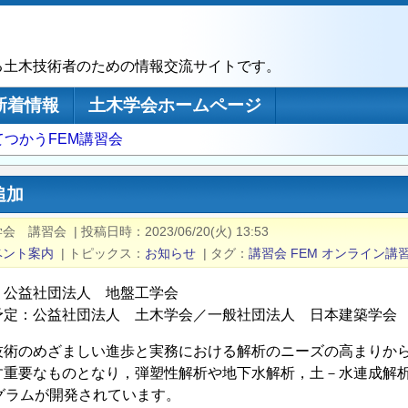
る土木技術者のための情報交流サイトです。
新着情報
土木学会ホームページ
てつかうFEM講習会
追加
学会 講習会
|
投稿日時
2023/06/20(火) 13:53
ベント案内
|
トピックス
お知らせ
|
タグ
講習会
FEM
オンライン講
：公益社団法人 地盤工学会
予定：公益社団法人 土木学会／一般社団法人 日本建築学会
技術のめざましい進歩と実務における解析のニーズの高まりから
す重要なものとなり，弾塑性解析や地下水解析，土－水連成解
グラムが開発されています。