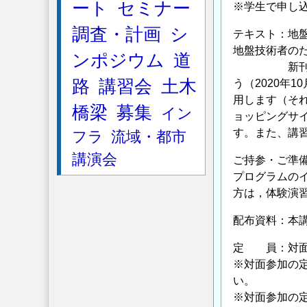
ート
セミナー
※学生で申し
調査・計画
シ
テキスト：地
地盤技術者の
ンポジウム
道
新刊本「地盤
路
講習会
土木
う（2020年
用します（それ
橋梁
募集
イン
ョッピングサ
す。また、講
フラ
流域・都市
講演会
ご持参・ご準
プログラムの
方は，体験演
配布資料：本
定 員：対面
※対面参加の
い。
※対面参加の