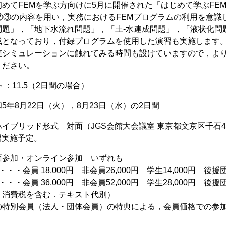
めてFEMを学ぶ方向けに5月に開催された「はじめて学ぶFE
ズ②③の内容を用い，実務におけるFEMプログラムの利用を意
問題」，「地下水流れ問題」，「土-水連成問題」，「液状化問
成となっており，付録プログラムを使用した演習も実施します
値シミュレーションに触れてみる時間も設けていますので，よ
ください。
ト：11.5（2日間の場合）
年8月22日（火），8月23日（水）の2日間
イブリッド形式 対面（JGS会館大会議室 東京都文京区千石4
習実施予定。
参加・オンライン参加 いずれも
・・会員 18,000円 非会員26,000円 学生14,000円 後援団
・・会員 36,000円 非会員52,000円 学生28,000円 後援団
，消費税を含む．テキスト代別）
の特別会員（法人・団体会員）の特典による，会員価格での参