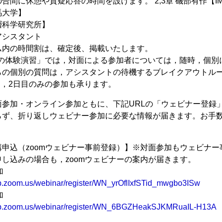
間に休憩や質疑応答の時間を設けます。 2,3章 磯部有作【IMAGEi 
大学】
層科学研究所】
アシスタント
ム内の時間割は、確定後、掲載いたします。
析の体験演習」では，対面による参加者については，随時，個別
らの個別の質問は，アシスタントの待機するブレイクアウトル
は，2日目のみの参加も承ります。
面参加・オンライン参加ともに、下記URLの「ウェビナー登録
らず、折り返しウェビナー参加に必要な情報が届きます。お手
zoomウェビナー事前登録）】※対面参加もウェビナー事
し込みの場合も，zoomウェビナーの案内が届きます。
加
eb.zoom.us/webinar/register/WN_yrOflIxfSTid_mwgbo3ISw
加
eb.zoom.us/webinar/register/WN_6BGZHeakSJKMRuaIL-H13A