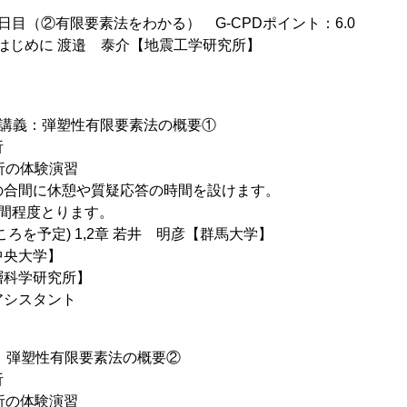
日目（②有限要素法をわかる） G-CPDポイント：6.0
00 はじめに 渡邉 泰介【地震工学研究所】
n) 講義：弾塑性有限要素法の概要①
析
析の体験演習
の合間に休憩や質疑応答の時間を設けます。
時間程度とります。
:00ころを予定) 1,2章 若井 明彦【群馬大学】
中央大学】
層科学研究所】
アシスタント
 講義：弾塑性有限要素法の概要②
析
析の体験演習