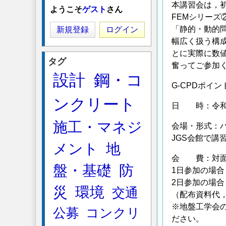
本講習会は，初
ようこそ
ゲスト
さん
FEMシリー
「静的・動的
新規登録
ログイン
幅広く扱う構
とに実際に数
タグ
奮ってご参加
設計
鋼・コ
G-CPDポイン
ンクリート
日 時：令和5
施工・マネジ
会場・形式：ハ
JGS会館で講
メント
地
会 費：対面
盤・基礎
防
1日参加の場合・
2日参加の場合・
災
環境
交通
（配布資料代
※地盤工学会
公募
コンクリ
ださい。