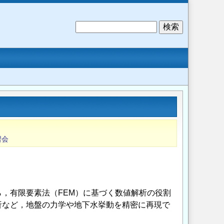
検
索
習会
，有限要素法（FEM）に基づく数値解析の役割
析など，地盤の力学や地下水挙動を精密に再現で