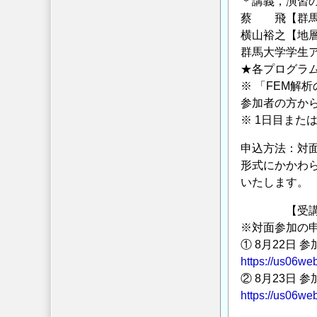
＊講義，演習の合
蔡 飛【群馬
横山裕之【地
群馬大学学生
★各プログラ
※ 「FEM解
参加者の方か
※ 1日目また
申込方法：対
形式にかかわ
いたします。
【受講申込（
※対面参加の申
① 8月22日 参
https://us06w
② 8月23日 参
https://us06w