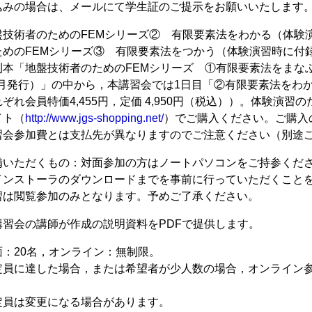
込みの場合は、メールにて学生証のご提示をお願いいたします
盤技術者のためのFEMシリーズ② 有限要素法をわかる（体験
ためのFEMシリーズ③ 有限要素法をつかう（体験演習時に付
技術者のためのFEMシリーズ ①有限要素法をまなぶ，
10月発行）」の中から，本講習会では1日目「②有限要素法を
ぞれ会員特価4,455円，定価 4,950円（税込））。体験演
イト（
http://www.jgs-shopping.net/
）でご購入ください。ご購入の
習会参加費とは支払先が異なりますのでご注意ください（別途
備いただくもの：対面参加の方はノートパソコンをご持参くだ
インストーラのダウンロードまでを事前に行っていただくこと
習は閲覧参加のみとなります。予めご了承ください。
講習会の講師が作成の説明資料をPDFで提供します。
：20名，オンライン：無制限。
定員に達した場合，または希望者が少人数の場合，オンライン
定員は変更になる場合があります。