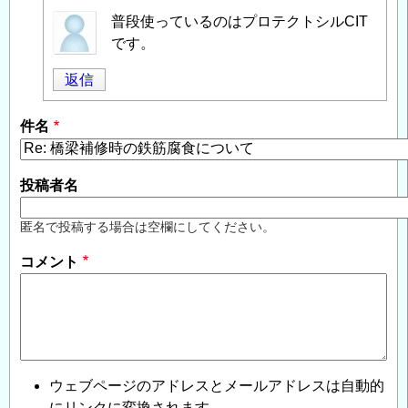
匿
普段使っているのはプロテクトシルCIT
名
です。
投
返信
稿
者
件名
に
よ
る
投稿者名
「
Re:
橋
匿名で投稿する場合は空欄にしてください。
梁
コメント
補
修
時
の
鉄
筋
ウェブページのアドレスとメールアドレスは自動的
腐
にリンクに変換されます。