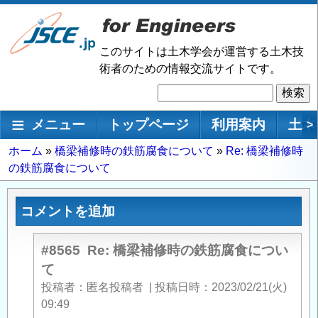
メ
イ
ン
このサイトは土木学会が運営する土木技
コ
術者のための情報交流サイトです。
ン
検
テ
索
ン
メインナビゲーション
メニュー
トップページ
利用案内
土木
>
ツ
に
パ
ホーム
橋梁補修時の鉄筋腐食について
Re: 橋梁補修時
移
の鉄筋腐食について
ン
動
く
ず
コメントを追加
#8565
Re: 橋梁補修時の鉄筋腐食につい
て
投稿者
匿名投稿者
|
投稿日時
2023/02/21(火)
09:49