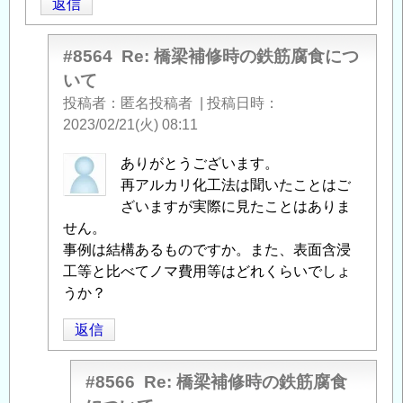
返信
#8564
Re: 橋梁補修時の鉄筋腐食につ
いて
投稿者
匿名投稿者
|
投稿日時
2023/02/21(火) 08:11
匿
ありがとうございます。
名
再アルカリ化工法は聞いたことはご
投
ざいますが実際に見たことはありま
稿
せん。
者
事例は結構あるものですか。また、表面含浸
に
工等と比べてノマ費用等はどれくらいでしょ
よ
うか？
る
返信
「
Re:
橋
梁
#8566
Re: 橋梁補修時の鉄筋腐食
補