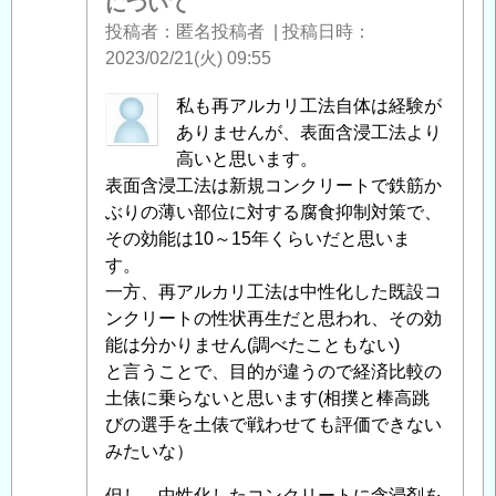
について
修
投稿者
匿名投稿者
|
投稿日時
時
2023/02/21(火) 09:55
の
鉄
匿
私も再アルカリ工法自体は経験が
筋
名
ありませんが、表面含浸工法より
腐
投
高いと思います。
食
稿
表面含浸工法は新規コンクリートで鉄筋か
に
者
ぶりの薄い部位に対する腐食抑制対策で、
つ
に
その効能は10～15年くらいだと思いま
い
よ
す。
て
」
る
一方、再アルカリ工法は中性化した既設コ
へ
「
ンクリートの性状再生だと思われ、その効
Re:
の
橋
能は分かりません(調べたこともない)
返
梁
と言うことで、目的が違うので経済比較の
信
補
土俵に乗らないと思います(相撲と棒高跳
修
びの選手を土俵で戦わせても評価できない
時
みたいな）
の
但し、中性化したコンクリートに含浸剤を