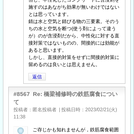
鉄
施すのはあながち効果が無いわけではない
筋
とは思っています。
腐
錆は水と空気と錆びる物の三要素。そのう
食
ちの水と空気を断つ(使う剤によって違う
に
が）のが含浸剤だから、中性化に対する直
つ
接対策ではないものの、間接的には効能が
い
あると思います。
て
」
しかし、直接的対策をせずに間接的対策に
へ
留めるのは良いとは思えません。
の
返
返信
信
#8567
Re: 橋梁補修時の鉄筋腐食につい
て
投稿者
匿名投稿者
|
投稿日時
2023/02/21(火)
11:38
ご存じかも知れませんが，鉄筋腐食範囲