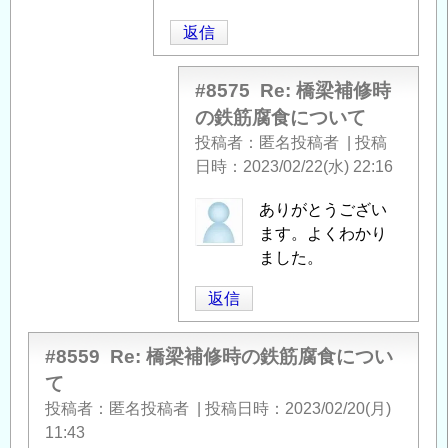
橋
返信
梁
補
修
#8575
Re: 橋梁補修時
時
の鉄筋腐食について
の
投稿者
匿名投稿者
|
投稿
鉄
日時
2023/02/22(水) 22:16
筋
腐
匿
ありがとうござい
食
名
ます。よくわかり
に
投
ました。
つ
稿
返信
い
者
て
」
に
へ
よ
#8559
Re: 橋梁補修時の鉄筋腐食につい
の
る
て
返
「
Re:
投稿者
匿名投稿者
|
投稿日時
2023/02/20(月)
信
橋
11:43