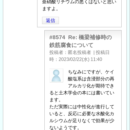
つ
「
亜硝酸リチウムの悪くはないと思い
Re:
い
橋
ますよ。
て
」
梁
返信
へ
補
の
修
返
時
#8574
Re: 橋梁補修時の
信
の
鉄筋腐食について
鉄
投稿者
匿名投稿者
|
投稿日
筋
時
2023/02/22(水) 11:40
腐
食
匿
ちなみにですが、ケイ
に
名
酸塩系は含浸部分の再
つ
投
アルカリ化が期待でき
い
稿
ると土木学会の本には書いてい
て
」
者
ます。
へ
に
ただ実際には中性化が進行して
の
よ
いると、反応に必要な水酸化カ
返
る
ルシウムが足りなくで効果が少
信
「
ないようです。
Re: