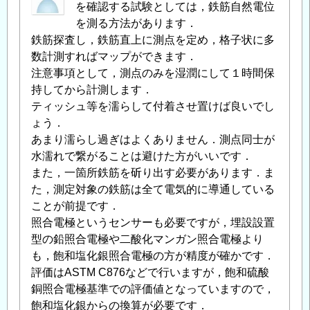
を確認する試験としては，鉄筋自然電位
を測る方法があります．
鉄筋探査し，鉄筋直上に測点を定め，格子状に多
数計測すればマップができます．
注意事項として，測点のみを湿潤にして１時間保
持してから計測します．
ティッシュ等を濡らして付着させ置けば良いでし
ょう．
あまり濡らし過ぎはよくありません．測点同士が
水濡れで繋がることは避けた方がいいです．
また，一箇所鉄筋を斫り出す必要があります．ま
た，測定対象の鉄筋は全て電気的に導通している
ことが前提です．
照合電極というセンサーも必要ですが，埋設設置
型の鉛照合電極や二酸化マンガン照合電極より
も，飽和塩化銀照合電極の方が精度が確かです．
評価はASTM C876などで行いますが，飽和硫酸
銅照合電極基準での評価値となっていますので，
飽和塩化銀からの換算が必要です．