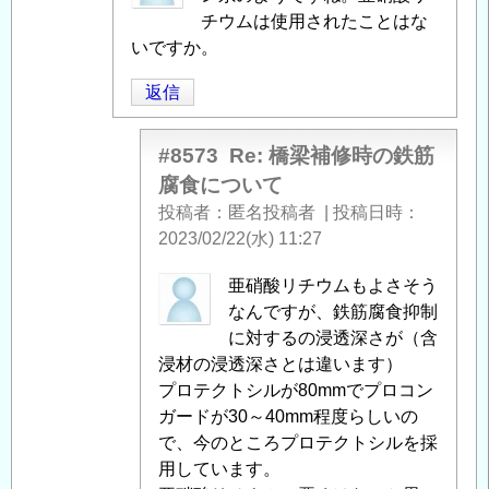
へ
修
投
チウムは使用されたことはな
の
時
稿
いですか。
返
の
者
返信
信
鉄
に
筋
よ
腐
る
#8573
Re: 橋梁補修時の鉄筋
食
「
Re:
腐食について
に
橋
投稿者
匿名投稿者
|
投稿日時
つ
梁
2023/02/22(水) 11:27
い
補
て
」
修
匿
亜硝酸リチウムもよさそう
へ
時
名
なんですが、鉄筋腐食抑制
の
の
投
に対するの浸透深さが（含
返
鉄
稿
浸材の浸透深さとは違います）
信
筋
者
プロテクトシルが80mmでプロコン
腐
に
ガードが30～40mm程度らしいの
食
よ
で、今のところプロテクトシルを採
に
る
用しています。