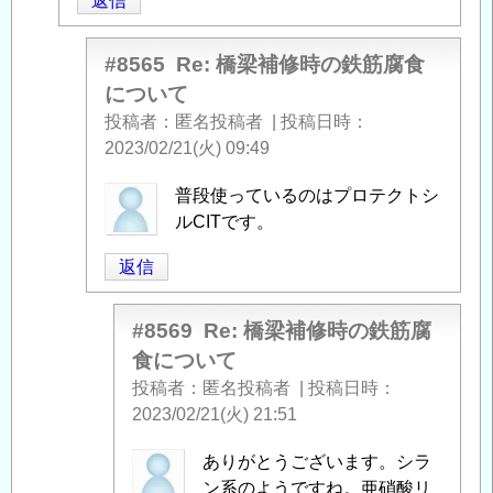
返信
者
に
よ
#8565
Re: 橋梁補修時の鉄筋腐食
る
について
「
Re:
投稿者
匿名投稿者
|
投稿日時
橋
2023/02/21(火) 09:49
梁
補
匿
普段使っているのはプロテクトシ
修
名
ルCITです。
時
投
返信
の
稿
鉄
者
筋
に
#8569
Re: 橋梁補修時の鉄筋腐
腐
よ
食について
食
る
投稿者
匿名投稿者
|
投稿日時
に
「
Re:
2023/02/21(火) 21:51
つ
橋
い
梁
匿
ありがとうございます。シラ
て
」
補
名
ン系のようですね。亜硝酸リ