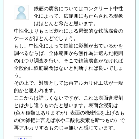
梁
補
鉄筋の腐食についてはコンクリート中性
修
化によって、広範囲にもたらされる現象
時
はほとんど希だと思います。
の
中性化よりもヒビ割れによる局部的な鉄筋腐食の
鉄
ケースがほとんどでしょう。
筋
もし、中性化によって鉄筋に影響が出ているかを
腐
調べるならば、全体範囲から無作為に選んだ範囲
食
のはつり調査を行い、そこで鉄筋腐食がなければ
に
全般的に鉄筋腐食はないと判断すれば良いでしょ
つ
う。
い
その上で、対策としては再アルカリ化工法が一般
て
」
的かと思われます。
へ
ここからは詳しくないですが、これは表面含浸剤
の
とは少し違うものだと思います。表面含浸剤は
返
(色々種類はありますが）表面の機密性を上げるも
信
の(大雑把に言えば水や二酸化炭素を断つもの）で
再アルカリするものじゃ無いと感じています。