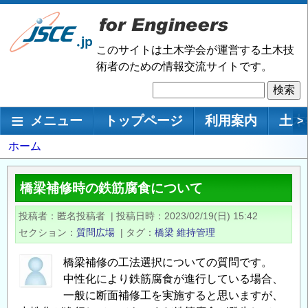
メ
イ
ン
このサイトは土木学会が運営する土木技
コ
術者のための情報交流サイトです。
ン
検
テ
索
ン
メインナビゲーション
メニュー
トップページ
利用案内
土木
>
ツ
に
パ
ホーム
移
ン
動
く
橋梁補修時の鉄筋腐食について
ず
投稿者
匿名投稿者
|
投稿日時
2023/02/19(日) 15:42
セクション
質問広場
|
タグ
橋梁
維持管理
橋梁補修の工法選択についての質問です。
中性化により鉄筋腐食が進行している場合、
一般に断面補修工を実施すると思いますが、