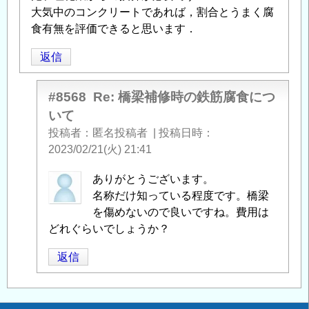
大気中のコンクリートであれば，割合とうまく腐
食有無を評価できると思います．
返信
#8568
Re: 橋梁補修時の鉄筋腐食につ
いて
投稿者
匿名投稿者
|
投稿日時
2023/02/21(火) 21:41
匿
ありがとうございます。
名
名称だけ知っている程度です。橋梁
投
を傷めないので良いですね。費用は
稿
どれぐらいでしょうか？
者
返信
に
よ
る