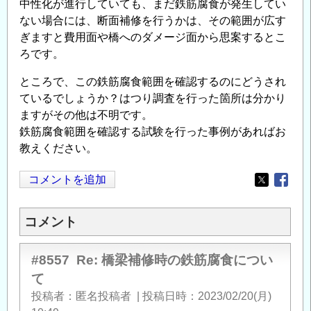
中性化が進行していても、まだ鉄筋腐食が発生してい
ない場合には、断面補修を行うかは、その範囲が広す
ぎますと費用面や橋へのダメージ面から思案するとこ
ろです。
ところで、この鉄筋腐食範囲を確認するのにどうされ
ているでしょうか？はつり調査を行った箇所は分かり
ますがその他は不明です。
鉄筋腐食範囲を確認する試験を行った事例があればお
教えください。
コメントを追加
Opens in
Opens
コメント
#8557
Re: 橋梁補修時の鉄筋腐食につい
て
投稿者
匿名投稿者
|
投稿日時
2023/02/20(月)