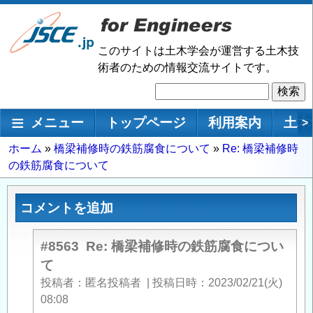
メ
イ
ン
このサイトは土木学会が運営する土木技
コ
術者のための情報交流サイトです。
ン
検
テ
索
ン
メインナビゲーション
メニュー
トップページ
利用案内
土木
>
ツ
に
パ
ホーム
橋梁補修時の鉄筋腐食について
Re: 橋梁補修時
移
の鉄筋腐食について
ン
動
く
ず
コメントを追加
#8563
Re: 橋梁補修時の鉄筋腐食につい
て
投稿者
匿名投稿者
|
投稿日時
2023/02/21(火)
08:08