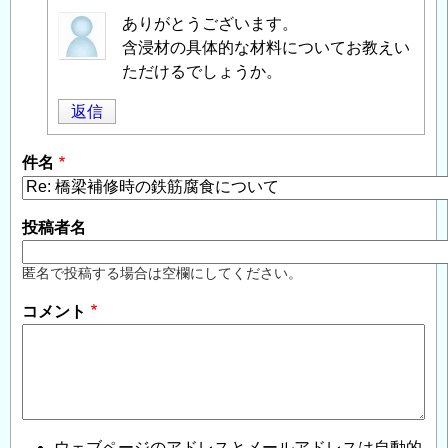
匿
ありがとうございます。
名
含浸材の具体的な材料についてお教えい
投
ただけるでしょうか。
稿
返信
者
に
件名
よ
る
「
Re:
投稿者名
橋
梁
匿名で投稿する場合は空欄にしてください。
補
コメント
修
時
の
鉄
筋
腐
ウェブページのアドレスとメールアドレスは自動的