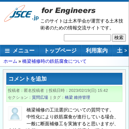
メ
イ
ン
このサイトは土木学会が運営する土木技
コ
術者のための情報交流サイトです。
ン
検
テ
索
ン
メインナビゲーション
メニュー
トップページ
利用案内
土木
>
ツ
に
パ
ホーム
橋梁補修時の鉄筋腐食について
移
ン
動
く
コメントを追加
ず
投稿者
匿名投稿者
|
投稿日時
2023/02/19(日) 15:42
セクション
質問広場
|
タグ
橋梁
維持管理
橋梁補修の工法選択についての質問です。
中性化により鉄筋腐食が進行している場合、
一般に断面補修工を実施すると思いますが、