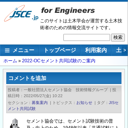
メ
イ
ン
このサイトは土木学会が運営する土木技
コ
術者のための情報交流サイトです。
ン
検
テ
索
ン
メインナビゲーション
メニュー
トップページ
利用案内
土木
>
ツ
に
パ
ホーム
2022‐OCセメント共同試験のご案内
移
ン
動
く
コメントを追加
ず
投稿者
一般社団法人セメント協会 技術情報グループ
|
投
稿日時
2022/05/27(金) 10:22
セクション
募集案内
|
トピックス
お知らせ
|
タグ
JISセ
メント共同試験
セメント協会では、セメント試験技術の普
及・向上のため、1948年以来「共通試料によ