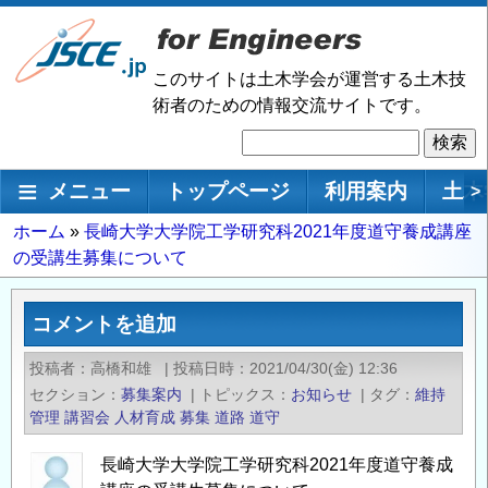
メ
イ
ン
このサイトは土木学会が運営する土木技
コ
術者のための情報交流サイトです。
ン
検
テ
索
ン
メインナビゲーション
メニュー
トップページ
利用案内
土木
>
ツ
に
パ
ホーム
長崎大学大学院工学研究科2021年度道守養成講座
移
の受講生募集について
ン
動
く
ず
コメントを追加
投稿者
高橋和雄
|
投稿日時
2021/04/30(金) 12:36
セクション
募集案内
|
トピックス
お知らせ
|
タグ
維持
管理
講習会
人材育成
募集
道路
道守
長崎大学大学院工学研究科2021年度道守養成