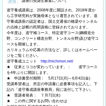
講座の受講生募集について
道守養成講座は、2008年度に開設され、2018年度か
ら工学研究科が実施母体となり運営されています。道
守養成講座の認定者は、国土交通省の橋梁やトンネル
の点検と診断の民間資格に登録されております。
今年度は、道守補コース、特定道守コース(鋼構造分
野、コンクリート構造分野、トンネル分野)及び道守コ
ースを開催します。
カリキュラムや応募の方法など、詳しくはホームペー
ジをご覧ください。
道守養成ユニット
http://michimori.net/
★ 従来とココが変わっています。： 道守コース
を4年ぶりに開設します。
★ 申請書受付期間： 5月17日(月)～6月4日(金)
受講希望者は、所定の申請書に必要事項を記入し、下
記の「道守養成講座事務局」宛に送付して下さい。
★ 受講者発表： ７月7日(水)
★ この件に関するお問い合わせは