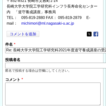
〒852-8521 長崎市文教町1-14
長崎大学大学院工学研究科インフラ長寿命化センター
内 「道守養成講座」事務局
TEL： 095-819-2880 FAX： 095-819-2879 E-
mail：
michimori@ml.nagasaki-u.ac.jp
コメントを追加
Opens in
Opens
件名
投稿者名
匿名で投稿する場合は空欄にしてください。
コメント