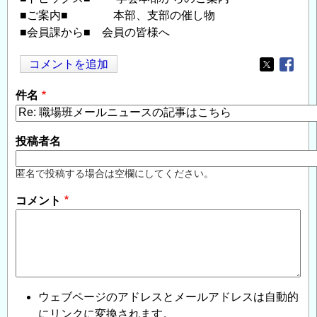
■ご案内■ 本部、支部の催し物
■会員課から■ 会員の皆様へ
コメントを追加
Opens in
Opens
件名
投稿者名
匿名で投稿する場合は空欄にしてください。
コメント
ウェブページのアドレスとメールアドレスは自動的
にリンクに変換されます。