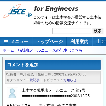
メ
イ
ン
このサイトは土木学会が運営する土木技
コ
術者のための情報交流サイトです。
ン
検
テ
索
ン
メインナビゲーション
メニュー
トップページ
利用案内
土木
>
ツ
に
パ
ホーム
職場班メールニュースの記事はこちら
移
ン
動
く
コメントを追加
ず
投稿者
中川 義也
|
投稿日時
2002/12/26(木) 08:58
セクション
一般記事
|
トピックス
お知らせ
土木学会職場班メールニュース 第9号
=======================2002/12/25
■トピックス■ 学会本部からのご案内