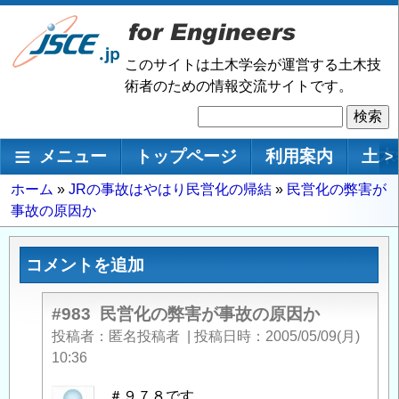
メ
イ
ン
このサイトは土木学会が運営する土木技
コ
術者のための情報交流サイトです。
ン
検
テ
索
ン
メインナビゲーション
メニュー
トップページ
利用案内
土木
>
ツ
に
パ
ホーム
JRの事故はやはり民営化の帰結
民営化の弊害が
移
事故の原因か
ン
動
く
ず
コメントを追加
#983
民営化の弊害が事故の原因か
投稿者
匿名投稿者
|
投稿日時
2005/05/09(月)
10:36
匿
＃９７８です。