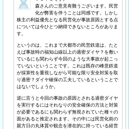
名
森さんのご意見有難うございます。民営
投
化が弊害を伴うことは同感です。しかし
稿
株主の利益優先となる民営化が事故原因とする点
者
については今ひとつ納得できないところがありま
に
す。
よ
というのは、これまで大都市の民営鉄道は、たと
る
えば事故時の福知山線以上の過密ダイヤ？を敷い
「
Re:
ているにも関わらず今回のような大事故が起こっ
鉄
ていないということです。これは既存の峰意鉄道
道
が採算性を重視しながら可能な限り安全対策を取
等
り過密？ダイヤ確保の工夫しているということで
の
はないでしょうか。
民
営
逆に言うと今回の事故の原因とされる過密ダイヤ
化
を実行するにはそれなりの安全確保の方法と対策
に
が必要であるにも関わらず無視されていた種々の
つ
面があると推定されます。その中には民営化前の
い
親方日の丸体質や観念を潜在的に持っている経営