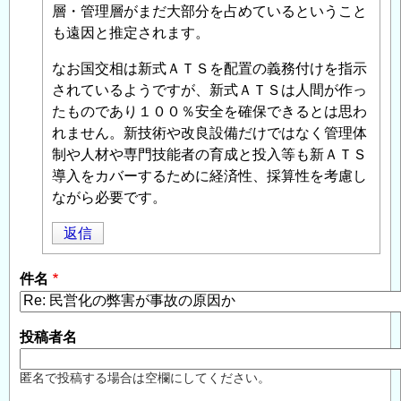
て
層・管理層がまだ大部分を占めているということ
の
も遠因と推定されます。
一
つ
なお国交相は新式ＡＴＳを配置の義務付けを指示
の
されているようですが、新式ＡＴＳは人間が作っ
考
たものであり１００％安全を確保できるとは思わ
え
れません。新技術や改良設備だけではなく管理体
方
制や人材や専門技能者の育成と投入等も新ＡＴＳ
」
へ
導入をカバーするために経済性、採算性を考慮し
の
ながら必要です。
返
返信
信
件名
投稿者名
匿名で投稿する場合は空欄にしてください。