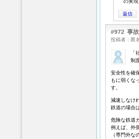
ょ
の実現
」
へ
返信
の
返
信
#972
事
投稿者
匿
「
制
安全性を確
もに弱くな
す。
減速しなけ
鉄道の場合
危険な鉄道
例えば、外
（専門外な