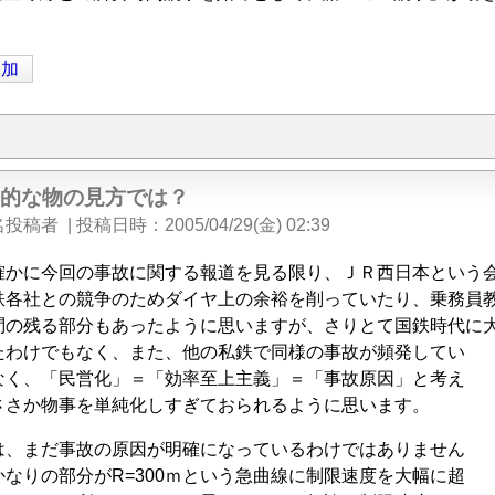
追加
面的な物の見方では？
名投稿者
|
投稿日時
2005/04/29(金) 02:39
かに今回の事故に関する報道を見る限り、ＪＲ西日本という
鉄各社との競争のためダイヤ上の余裕を削っていたり、乗務員
問の残る部分もあったように思いますが、さりとて国鉄時代に
たわけでもなく、また、他の私鉄で同様の事故が頻発してい
なく、「民営化」＝「効率至上主義」＝「事故原因」と考え
ささか物事を単純化しすぎておられるように思います。
、まだ事故の原因が明確になっているわけではありません
なりの部分がR=300ｍという急曲線に制限速度を大幅に超