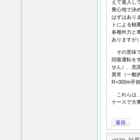
えて進入し
乗心地で決
はずはあり
トによる軸
各種外力と
ありますが
その意味で
回復運転をす
せん）、意
異常（一般
R=300m
これらは、
ケースで大
返信