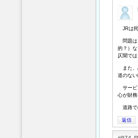
匿
名
投
JRは民
稿
者
問題は、
に
的？）な
よ
仄聞では
る
「
また、A
社
長
道のない
さ
サービス
ん
心が財務
限
界
道路では
で
し
返信
ょ
」
へ
#974