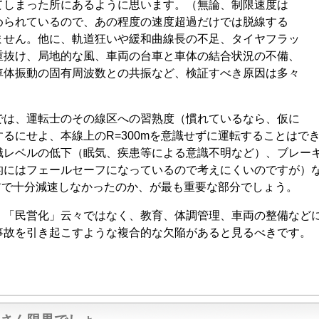
てしまった所にあるように思います。（無論、制限速度は
められているので、あの程度の速度超過だけでは脱線する
ません。他に、軌道狂いや緩和曲線長の不足、タイヤフラッ
重抜け、局地的な風、車両の台車と車体の結合状況の不備、
車体振動の固有周波数との共振など、検証すべき原因は多々
）
は、運転士のその線区への習熟度（慣れているなら、仮に
るにせよ、本線上のR=300mを意識せずに運転することはで
識レベルの低下（眠気、疾患等による意識不明など）、ブレー
的にはフェールセーフになっているので考えにくいのですが）
手前で十分減速しなかったのか、が最も重要な部分でしょう。
「民営化」云々ではなく、教育、体調管理、車両の整備など
事故を引き起こすような複合的な欠陥があると見るべきです。