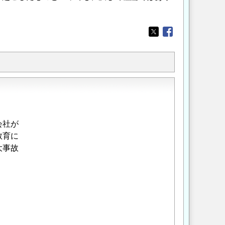
Opens in a new wi
Opens in a new
会社が
教育に
大事故