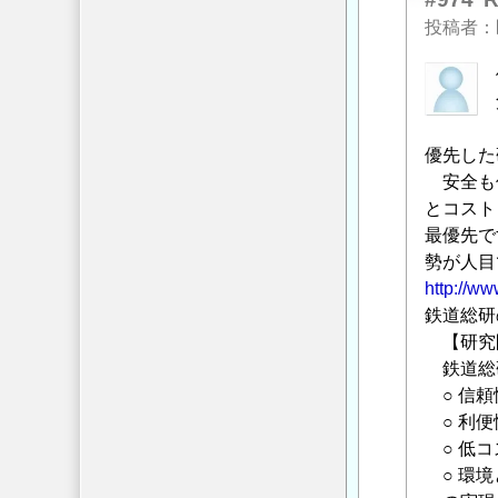
の
投稿者
返
信
匿
名
投
稿
優先した
者
安全も低
に
とコスト
よ
最優先で
る
勢が人目
「
http://www
社
長
鉄道総研の
さ
【研究
ん
鉄道総
限
○ 信頼
界
○ 利便
で
○ 低コ
し
○ 環境