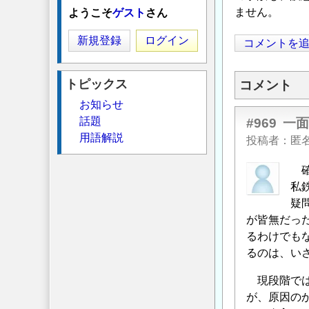
ません。
ようこそ
ゲスト
さん
新規登録
ログイン
コメントを
トピックス
コメント
お知らせ
話題
#969
一
用語解説
投稿者
匿
確
私
疑
が皆無だっ
るわけでも
るのは、い
現段階では
が、原因のか