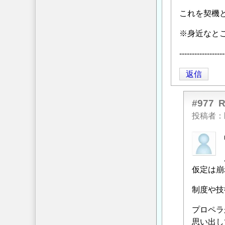
これを契機
※身近なと
----------
返信
#977
投稿者
匿
名
投
仮定は崩
稿
者
制度や技
に
よ
プロペラ
る
思い出し