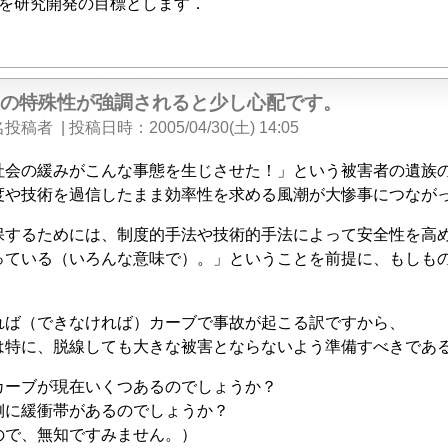
を研究開発の目標とします．
故の特殊性が強調されると少し心配です。
名投稿者
|
投稿日時
2005/04/30(土) 14:05
社会の緩みがこんな事態を生じさせた！」という被害者の遺族
度や技術を過信したまま効率性を求める風潮が大惨事につなが
保するためには、制度的手法や技術的手法によって安全性を高
っている（いろんな意味で）。」ということを前提に、もしも
れば（できなければ）カーブで事故が起こる訳ですから、
は特に、脱線しても大きな被害とならないよう準備すべきであ
カーブが現在いくつあるのでしょうか？
側に緩衝帯があるのでしょうか？
ので、無知ですみません。）