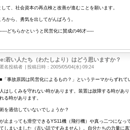
として、社会資本の再点検と改善が進むことを願います。
ころから、勇気を出してがんばろう。
-------------どちらかというと民営化に賛成の46才-----
Re:若い人たち（わたしより）はどう思いますか？
匿名投稿者
|
投稿日時
2005/05/04(水) 09:24
■「事故原因は民営化によるもの？」というテーマからずれて
人はしくみを守れない時があります。装置は故障する時があり
れる時があります。
術を過信していないでしょうか？
が止まっても滑空できるYS11機（飛行機）や真っ二つになっ
てしまいました（古い話ですみません）。自分たちの力量に真