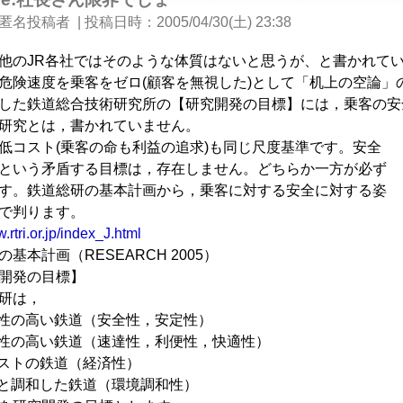
匿名投稿者
|
投稿日時
2005/04/30(土) 23:38
他のJR各社ではそのような体質はないと思うが、と書かれて
危険速度を乗客をゼロ(顧客を無視した)として「机上の空論」
した鉄道総合技術研究所の【研究開発の目標】には，乗客の安
研究とは，書かれていません。
コスト(乗客の命も利益の追求)も同じ尺度基準です。安全
という矛盾する目標は，存在しません。どちらか一方が必ず
す。鉄道総研の基本計画から，乗客に対する安全に対する姿
で判ります。
.rtri.or.jp/index_J.html
基本計画（RESEARCH 2005）
開発の目標】
研は，
性の高い鉄道（安全性，安定性）
性の高い鉄道（速達性，利便性，快適性）
ストの鉄道（経済性）
と調和した鉄道（環境調和性）