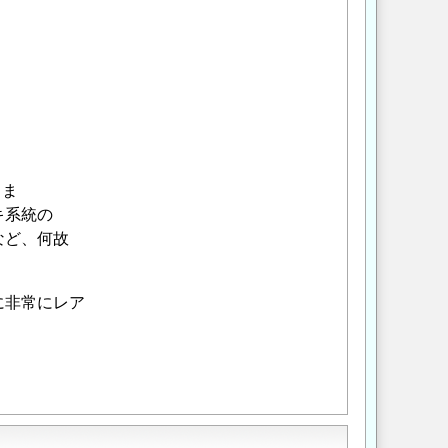
きま
キ系統の
など、何故
に非常にレア