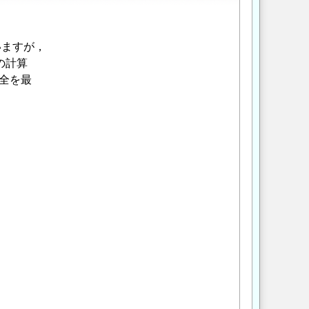
いますが，
の計算
全を最