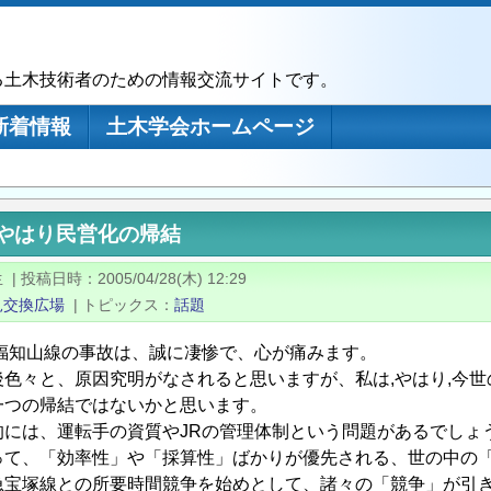
る土木技術者のための情報交流サイトです。
新着情報
土木学会ホームページ
はやはり民営化の帰結
生
|
投稿日時
2005/04/28(木) 12:29
見交換広場
|
トピックス
話題
福知山線の事故は、誠に凄惨で、心が痛みます。
色々と、原因究明がなされると思いますが、私は,やはり,今世
一つの帰結ではないかと思います。
には、運転手の資質やJRの管理体制という問題があるでしょ
って、「効率性」や「採算性」ばかりが優先される、世の中の
急宝塚線との所要時間競争を始めとして、諸々の「競争」が引