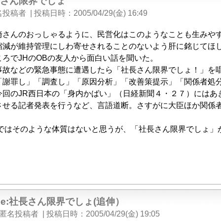
長さん限界でしょ
名投稿者
|
投稿日時
2005/04/29(金) 16:49
崎さんのおっしゃるように、民営化はこのようなことも生みや
縮減が維持管理にしわ寄せされることのないよう肝に銘じてほ
ころでJHのOBの友人から面白い話を聞いた。
事故などの緊急事態に遭遇したら「社長さん限界でしょ！」を
「謝罪し」「調査し」「原因分析」「改善策提示」「関係者処
今回のJR西日本の「身内かばい」（日経新聞４・２７）にはあ
させる記者発表を行うなど、言語道断。さすがに大臣ほか関係
社ではそのような体質はないと思うが、「社長さん限界でしょ」
Re:社長さん限界でしょ(追伸）
匿名投稿者
|
投稿日時
2005/04/29(金) 19:05