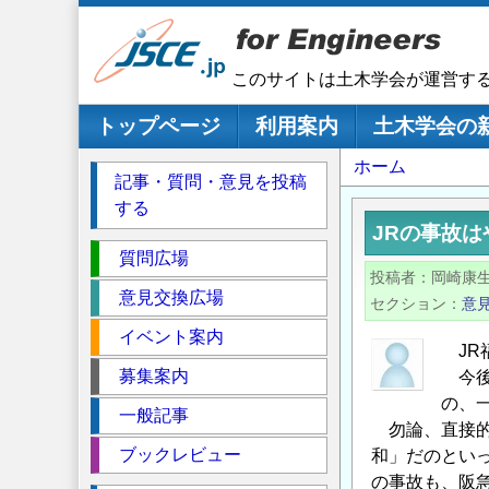
メ
イ
ン
このサイトは土木学会が運営す
コ
ン
メインナビゲーション
トップページ
利用案内
土木学会の
テ
パ
ホーム
ン
記事・質問・意見を投稿
ツ
ン
する
に
く
JRの事故
移
セ
ず
質問広場
動
投稿者
岡崎康
ク
意見交換広場
セクション
意
シ
イベント案内
ョ
JR
ン
募集案内
今後
の、
一般記事
勿論、直接的
ブックレビュー
和」だのとい
の事故も、阪