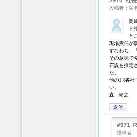
#970
社
投稿者
匿
岡
ト
と
現場責任が
すなわち、
その意味で
石説を推定
た。
他のJR各
い。
森 靖之
返信
#971
投稿者