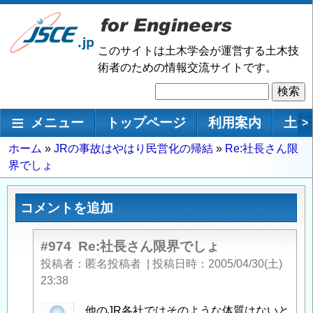
メ
イ
ン
このサイトは土木学会が運営する土木技
コ
術者のための情報交流サイトです。
ン
検
テ
索
ン
メインナビゲーション
メニュー
トップページ
利用案内
土木
>
ツ
に
パ
ホーム
JRの事故はやはり民営化の帰結
Re:社長さん限
移
界でしょ
ン
動
く
ず
コメントを追加
#974
Re:社長さん限界でしょ
投稿者
匿名投稿者
|
投稿日時
2005/04/30(土)
23:38
匿
他のJR各社ではそのような体質はないと