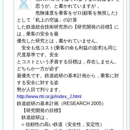
名
思うが、と書かれていますが，
投
危険速度を乗客をゼロ(顧客を無視した)
稿
として「机上の空論」の計算
者
した鉄道総合技術研究所の【研究開発の目標】に
に
は，乗客の安全を最
よ
優先した研究とは，書かれていません。
る
安全も低コスト(乗客の命も利益の追求)も同じ
「
尺度基準です。安全
社
長
とコストという矛盾する目標は，存在しません。
さ
どちらか一方が必ず
ん
最優先です。鉄道総研の基本計画から，乗客に対
限
する安全に対する姿
界
勢が人目で判ります。
で
http://www.rtri.or.jp/index_J.html
し
鉄道総研の基本計画（RESEARCH 2005）
ょ
【研究開発の目標】
」
へ
鉄道総研は，
の
○ 信頼性の高い鉄道（安全性，安定性）