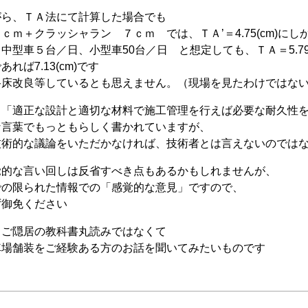
がら、ＴＡ法にて計算した場合でも
ｃｍ＋クラッシャラン ７ｃｍ では、ＴＡ’＝4.75(cm)にし
中型車５台／日、小型車50台／日 と想定しても、ＴＡ＝5.79
れば7.13(cm)です
路床改良等しているとも思えません。（現場を見たわけではな
ら「適正な設計と適切な材料で施工管理を行えば必要な耐久性
な言葉でもっともらしく書かれていますが、
技術的な議論をいただかなければ、技術者とは言えないのでは
覚的な言い回しは反省すべき点もあるかもしれませんが、
での限られた情報での「感覚的な意見」ですので、
ず御免ください
、ご隠居の教科書丸読みではなくて
車場舗装をご経験ある方のお話を聞いてみたいものです