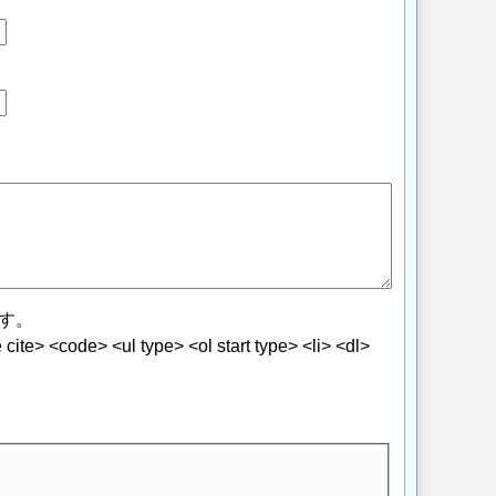
す。
> <code> <ul type> <ol start type> <li> <dl>