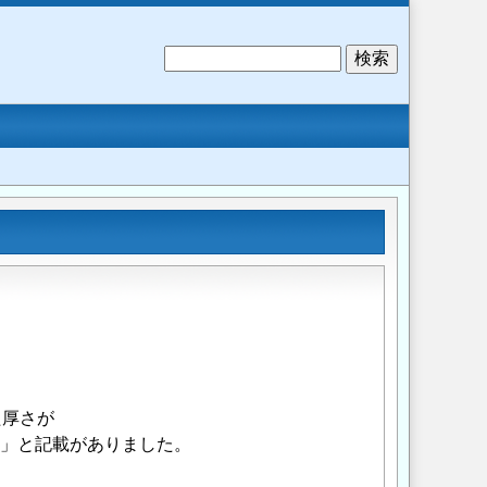
検
索
た厚さが
。」と記載がありました。