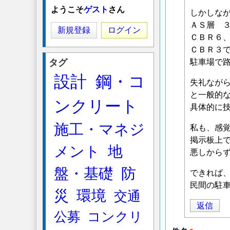
「
簡
ようこそ
ゲスト
さん
しかしな
易
ＡＳ層 ３
舗
新規登録
ログイン
ＣＢＲ６、
装
ＣＢＲ３であ
に
タグ
駐車場で
つ
設計
鋼・コ
い
失礼なが
て
と一般的
ンクリート
（返
具体的に
信）
」
施工・マネジ
へ
私も、感
の
掲示板上
メント
地
返
悪しから
信
盤・基礎
防
できれば
民間の駐
災
環境
交通
返信
公募
コンクリ