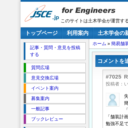
メ
イ
ン
このサイトは土木学会が運営す
コ
ン
メインナビゲーション
トップページ
利用案内
土木学会の
テ
パ
ホーム
簡易舗
ン
記事・質問・意見を投稿
ツ
ン
する
に
く
コメントを
移
セ
ず
質問広場
動
ク
#7025
意見交換広場
シ
投稿者
イベント案内
ョ
ン
uh-
募集案内
goand
一般記事
に
よ
「舗装計画
ブックレビュー
る
勉強不足