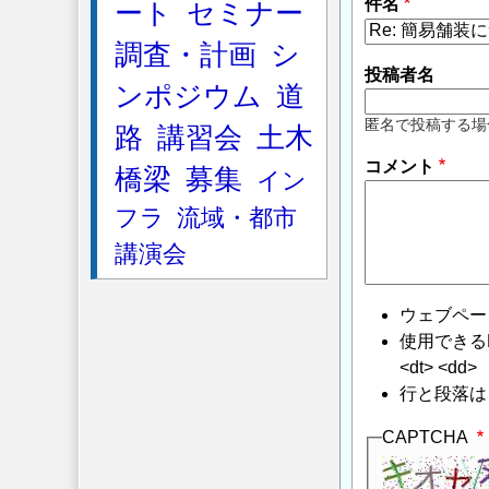
件名
ート
セミナー
調査・計画
シ
投稿者名
ンポジウム
道
匿名で投稿する場
路
講習会
土木
コメント
橋梁
募集
イン
フラ
流域・都市
講演会
ウェブペー
使用できるHTMLタ
<dt> <dd>
行と段落は
CAPTCHA