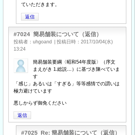
信
ていただきます。
返信
#7024
簡易舗装について（返信）
投稿者
uhgoand
|
投稿日時
2017/10/04(水)
13:24
簡易舗装要綱〈昭和54年度版〉（序文
まえがき 1.総説…）に基づき陳べていま
す
「感じ」あるいは「すぎる」等等感情での謂いは
極力避けています
悪しからず御免ください
返信
#7025
Re: 簡易舗装について（返信）