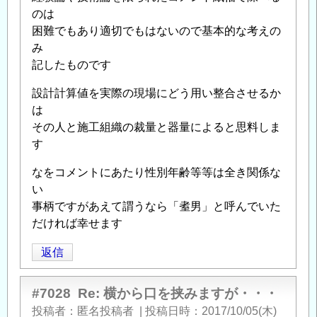
のは
困難でもあり適切でもはないので基本的な考えの
み
記したものです
設計計算値を実際の現場にどう用い整合させるか
は
その人と施工組織の裁量と器量によると思料しま
す
なをコメントにあたり性別年齢等等は全き関係な
い
事柄ですがあえて謂うなら「耊男」と呼んでいた
だければ幸せます
返信
#7028
Re: 横から口を挟みますが・・・
投稿者
匿名投稿者
|
投稿日時
2017/10/05(木)