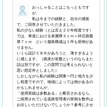
uh-
おっしゃることはごもっともです
goand
が、
に
私は今までの経験と、自分の感覚
よ
で、ご回答させていただきました。
る
私の少ない経験（とは言え２０年程度です）
「
では、車道における表層厚３ｃｍ＋砕石路盤
舗
装
厚７ｃｍ という舗装構成は１件も前例があ
の
りません。
構
いくら設計ＣＢＲがあろうと、薄すぎるよう
造
に感じます。（路床が岩盤というのならまた
と
話は別ですが、この質問では考えられないと
設
思い想定外としました）
計
しかしながら私の経験は関東一円と地方を少
（返
し程度ですので、地域によっては例があるの
信）
かもしれませんが、
」
へ
「使用実績は多数ある」と断言されるなら、
の
ご採用されている道路管理者の実例を数件は
返
お出しいただけないでしょうか？参考にさせ