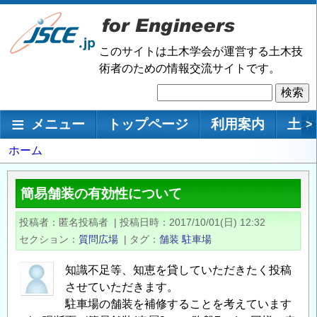
メ
イ
ン
このサイトは土木学会が運営する土木技
コ
術者のための情報交流サイトです。
ン
検
テ
索
ン
メインナビゲーション
メニュー
トップページ
利用案内
土木
>
ツ
に
パ
ホーム
移
ン
動
く
簡易舗装の有効性について
ず
投稿者
匿名投稿者
|
投稿日時
2017/10/01(日) 12:32
セクション
質問広場
|
タグ
舗装
駐車場
知識不足等、知恵を貸していただきたく投稿
させていただきます。
駐車場の舗装を補修することを考えています