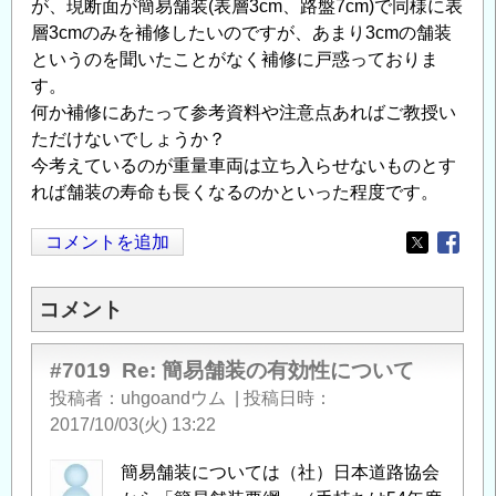
が、現断面が簡易舗装(表層3cm、路盤7cm)で同様に表
層3cmのみを補修したいのですが、あまり3cmの舗装
というのを聞いたことがなく補修に戸惑っておりま
す。
何か補修にあたって参考資料や注意点あればご教授い
ただけないでしょうか？
今考えているのが重量車両は立ち入らせないものとす
れば舗装の寿命も長くなるのかといった程度です。
コメントを追加
Opens in
Opens
コメント
#7019
Re: 簡易舗装の有効性について
投稿者
uhgoandウム
|
投稿日時
2017/10/03(火) 13:22
簡易舗装については（社）日本道路協会