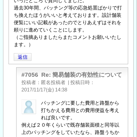
いったところで質問してました。
過去30年間、パッチング等の応急処置ばかりで打
ち換えたほうがいいと考えております。設計舗装
便覧にいい記載があったのでとりあえずはそれを
頼りに進めていくことにします。
（ご指摘ありましたらまたコメントお願いいたし
ます。）
返信
#7056
Re: 簡易舗装の有効性について
投稿者
匿名投稿者
|
投稿日時
2017/11/17(金) 14:38
gonsan
パッチングに要した費用と路盤から
に
打ちかえる費用との費用便益を考え
よ
れば良いです。
る
例えば２０年くらいで既存舗装面積と同等以
「
上のパッチングをしていたなら、路盤うちか
Re: