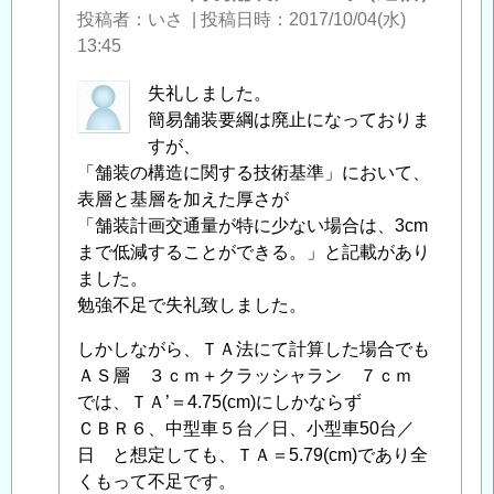
投稿者
いさ
|
投稿日時
2017/10/04(水)
13:45
uh-
失礼しました。
goand
簡易舗装要綱は廃止になっておりま
に
すが、
よ
「舗装の構造に関する技術基準」において、
る
表層と基層を加えた厚さが
「
「舗装計画交通量が特に少ない場合は、3cm
簡
易
まで低減することができる。」と記載があり
舗
ました。
装
勉強不足で失礼致しました。
に
しかしながら、ＴＡ法にて計算した場合でも
つ
ＡＳ層 ３ｃｍ＋クラッシャラン ７ｃｍ
い
では、ＴＡ’＝4.75(cm)にしかならず
て
ＣＢＲ６、中型車５台／日、小型車50台／
（返
日 と想定しても、ＴＡ＝5.79(cm)であり全
信）
」
くもって不足です。
へ