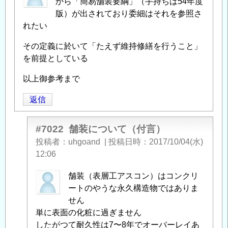
から「簡易舗装要綱」（手持ちは54年度
版）が出されており委細はそれを参照さ
れたい
その定義に於いて「たえず維持修繕を行うこと」
を前提としている
以上御参考まで
返信
#7022
舗装について（付言）
投稿者
uhgoand
|
投稿日時
2017/10/04(水)
12:06
匿
舗装（表層工アスコン）はコンクリ
名
ートのやうな永久構造物ではありま
投
せん
稿
単に表面の化粧に過ぎません
者
したがつて耐久性は7〜8年でオーバーレイあ