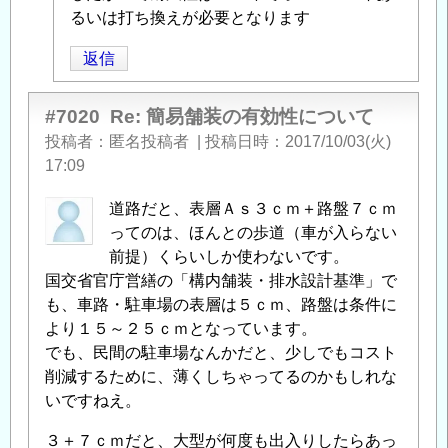
に
るいは打ち換えが必要となります
よ
返信
る
「
Re:
簡
#7020
Re: 簡易舗装の有効性について
易
投稿者
匿名投稿者
|
投稿日時
2017/10/03(火)
舗
17:09
装
道路だと、表層Ａｓ３ｃｍ＋路盤７ｃｍ
の
ってのは、ほんとの歩道（車が入らない
有
前提）くらいしか使わないです。
効
国交省官庁営繕の「構内舗装・排水設計基準」で
性
も、車路・駐車場の表層は５ｃｍ、路盤は条件に
に
より１５～２５ｃｍとなっています。
つ
でも、民間の駐車場なんかだと、少しでもコスト
い
削減するために、薄くしちゃってるのかもしれな
て
」
いですねえ。
へ
の
３＋７ｃｍだと、大型が何度も出入りしたらあっ