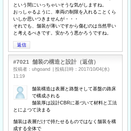
返
という間にいっちゃいそうな気がしますね。
信
おっしゃるように、車両の制限を入れることくら
いしか思いつきませんが・・・
それでも、舗装が薄いですから傷むのは当然早い
と考えるべきです。安かろう悪かろうですね。
返信
#7021
舗装の構造と設計（返信）
投稿者
uhgoand
|
投稿日時
2017/10/04(水)
11:19
舗装構造は表層と路盤そして基盤の路床
で構成される
舗装厚は設計CBRに基づいて材料と工法
とによつて決まる
舗装は表層だけで持たせるものではなく舗装を構
成する全体で