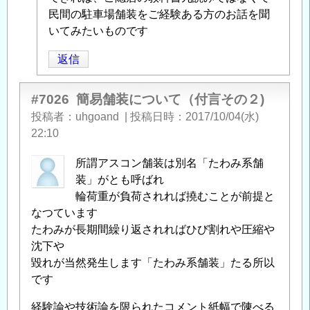
民間の駐車場舗装をご経験ある方のお話を聞
いてみたいものです
返信
#7026
簡易舗装について（付言その２)
投稿者
uhgoand
|
投稿日時
2017/10/04(水)
22:10
所謂アスコン舗装は別名「たわみ系舗
装」がとも呼ばれ
輪荷重が負荷されれば撓むことが前提と
なつています
たわみが長期間繰り返されればひび割れや圧縮や
沈下や
毀れが当然発生します「たわみ系舗装」たる所以
です
経験論や技術論を限られたコメント紙幅で陳べる