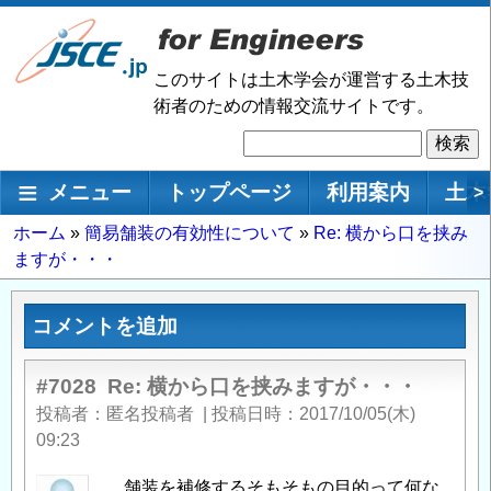
メ
イ
ン
このサイトは土木学会が運営する土木技
コ
術者のための情報交流サイトです。
ン
検
テ
索
ン
メインナビゲーション
メニュー
トップページ
利用案内
土木
>
ツ
に
パ
ホーム
簡易舗装の有効性について
Re: 横から口を挟み
移
ますが・・・
ン
動
く
ず
コメントを追加
#7028
Re: 横から口を挟みますが・・・
投稿者
匿名投稿者
|
投稿日時
2017/10/05(木)
09:23
舗装を補修するそもそもの目的って何な