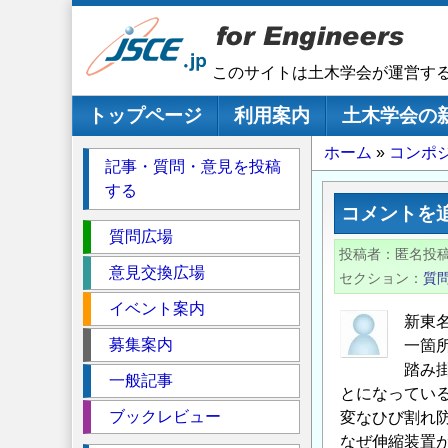
メ
イ
ン
このサイトは土木学会が運営す
コ
ン
メインナビゲーション
トップページ
利用案内
土木学会の
テ
パ
ホーム
コンポ
ン
記事・質問・意見を投稿
ツ
ン
する
に
く
コメントを
移
セ
ず
質問広場
動
投稿者
匿名投
ク
意見交換広場
セクション
質
シ
イベント案内
ョ
新東
ン
募集案内
一箇
踏み
一般記事
とになってい
ブックレビュー
変なひび割れ
なぜ伸縮装置