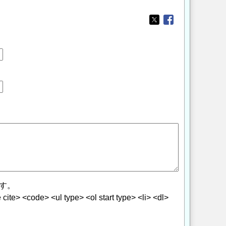
Opens in a new wi
Opens in a new
す。
> <code> <ul type> <ol start type> <li> <dl>