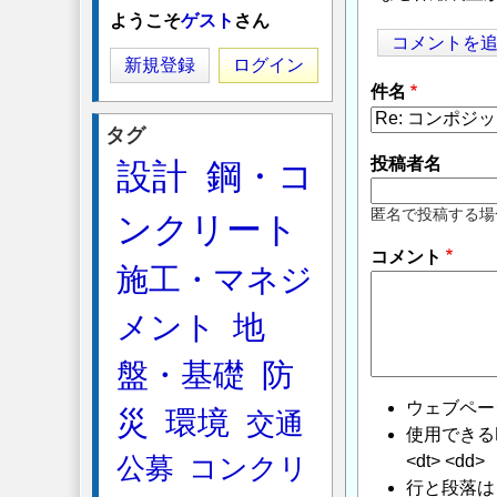
ようこそ
ゲスト
さん
コメントを
新規登録
ログイン
件名
タグ
投稿者名
設計
鋼・コ
匿名で投稿する場
ンクリート
コメント
施工・マネジ
メント
地
盤・基礎
防
ウェブペー
災
環境
交通
使用できるHTMLタ
<dt> <dd>
公募
コンクリ
行と段落は