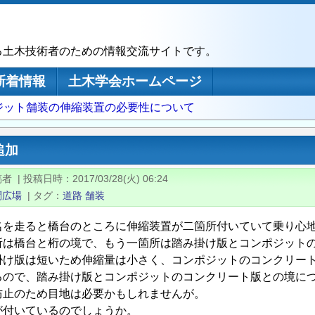
る土木技術者のための情報交流サイトです。
新着情報
土木学会ホームページ
ジット舗装の伸縮装置の必要性について
追加
稿者
|
投稿日時
2017/03/28(火) 06:24
問広場
|
タグ
道路
舗装
名を走ると橋台のところに伸縮装置が二箇所付いていて乗り心
所は橋台と桁の境で、もう一箇所は踏み掛け版とコンポジット
掛け版は短いため伸縮量は小さく、コンポジットのコンクリー
るので、踏み掛け版とコンポジットのコンクリート版との境に
防止のため目地は必要かもしれませんが。
が付いているのでしょうか。