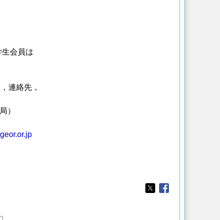
生会員は
属，連絡先，
局）
eor.or.jp
Opens in a new wi
Opens in a new