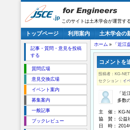
メ
イ
ン
このサイトは土木学会が運営す
コ
ン
メインナビゲーション
トップページ
利用案内
土木学会の
テ
パ
ホーム
「近江
ン
記事・質問・意見を投稿
ツ
ン
する
に
く
コメントを
移
セ
ず
質問広場
動
投稿者
KG-N
ク
意見交換広場
セクション
イ
シ
イベント案内
ョ
「近
ン
募集案内
多数
一般記事
主 催： KG
協 賛： 公益
ブックレビュー
日 時： 2014年