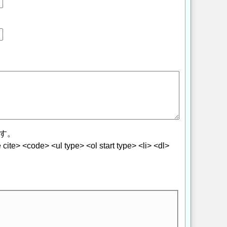
す。
> <code> <ul type> <ol start type> <li> <dl>