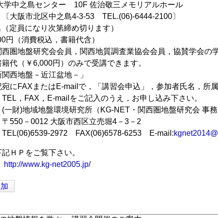
大学中之島センター 10F 佐治敬三メモリアルホール
之島4-3-53 TEL.(06)-6444-2100〕
0名（定員になり次第締め切ります）
000円（消費税込，書籍代含）
盤研究会会員，関西地質調査業協会会員，協賛学会の学
6,000円）のみで受講できます。
新関西地盤－近江盆地－」
宛にFAXまたはE-mailで，「講習会申込」，参加者氏名，所
X，E-mailをご記入のうえ，お申し込み下さい。
地盤環境研究所（KG-NET・関西圏地盤研究会 事務
012 大阪市西区立売堀4－3－2
39-2972 FAX(06)6578-6253 E-mail:
kgnet2014@g
下記ＨＰをご覧下さい。
http://www.kg-net2005.jp/
追加