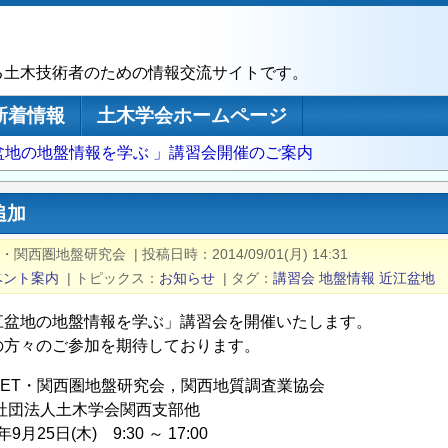
る土木技術者のための情報交流サイトです。
新着情報
土木学会ホームページ
盆地の地盤情報を学ぶ 」講習会開催のご案内
追加
ET・関西圏地盤研究会
|
投稿日時
2014/09/01(月) 14:31
ベント案内
|
トピックス
お知らせ
|
タグ
講習会
地盤情報
近江盆地
江盆地の地盤情報を学ぶ」講習会を開催いたします。
の方々のご参加を期待しております。
-NET・関西圏地盤研究会，関西地質調査業協会
社団法人土木学会関西支部他
9月25日(木) 9:30 ～ 17:00