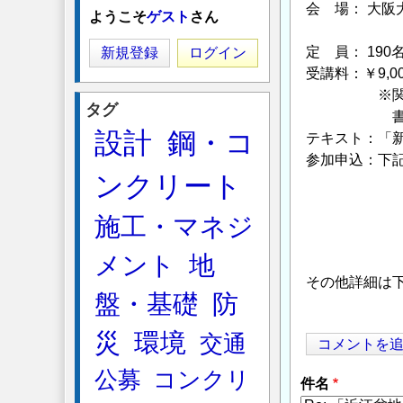
会 場： 大阪
ようこそ
ゲスト
さん
〔大阪市北区中
定 員： 19
新規登録
ログイン
受講料：￥9,
※関西圏地
タグ
書籍代（￥
設計
鋼・コ
テキスト：「
参加申込：下記
ンクリート
TEL，FA
(一財)地域
施工・マネジ
〒550－0
TEL(06)65
メント
地
その他詳細は
盤・基礎
防
災
環境
交通
コメントを
公募
コンクリ
件名