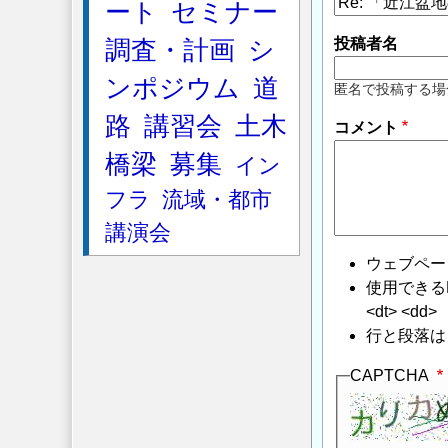
ート
セミナー
投稿者名
調査・計画
シ
ンポジウム
道
匿名で投稿する場
路
講習会
土木
コメント
橋梁
募集
イン
フラ
流域・都市
講演会
ウェブペー
使用できるHTMLタ
<dt> <dd>
行と段落は
CAPTCHA