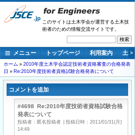
メ
イ
ン
このサイトは土木学会が運営する土木技
コ
術者のための情報交流サイトです。
ン
検
テ
索
ン
メインナビゲーション
メニュー
トップページ
利用案内
土木
>
ツ
に
パ
ホーム
2010年度土木学会認定技術者資格審査の合格発表
移
日
Re:2010年度技術者資格試験合格発表について
ン
動
く
ず
コメントを追加
#4698
Re:2010年度技術者資格試験合格
発表について
投稿者
匿名投稿者
|
投稿日時
2011/01/31(月)
14:49