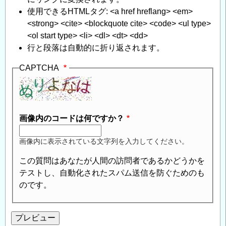
合
使用できるHTMLタグ: <a href hreflang> <em>
格
<strong> <cite> <blockquote cite> <code> <ul type>
発
<ol start type> <li> <dl> <dt> <dd>
表
行と段落は自動的に折り返されます。
に
つ
CAPTCHA
い
て
」
へ
の
画像内のコードは何ですか？
返
信
画像内に表示されている文字列を入力してください。
この質問はあなたが人間の訪問者であるかどうかを
テストし、自動化されたスパム送信を防ぐためのも
のです。