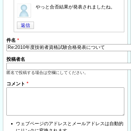
匿
やっと合否結果が発表されましたね。
名
投
返信
稿
者
件名
に
よ
る
投稿者名
「
Re:2010
年
匿名で投稿する場合は空欄にしてください。
度
コメント
技
術
者
資
格
試
ウェブページのアドレスとメールアドレスは自動的
験
にリンクに変換されます。