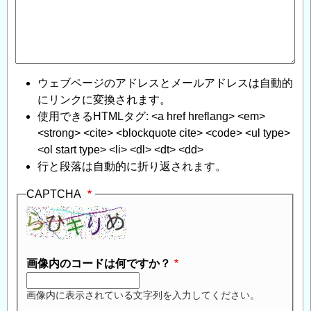
合
格
発
表
に
ウェブページのアドレスとメールアドレスは自動的
つ
にリンクに変換されます。
い
使用できるHTMLタグ: <a href hreflang> <em>
て
」
<strong> <cite> <blockquote cite> <code> <ul type>
へ
<ol start type> <li> <dl> <dt> <dd>
の
行と段落は自動的に折り返されます。
返
信
CAPTCHA
画像内のコードは何ですか？
画像内に表示されている文字列を入力してください。