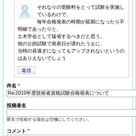
匿
それなりの受験料をとって試験を実施し
名
ているわけで、
投
毎年合格発表の時期が延期になったり不
稿
明確であったりと、
者
土木学会として猛省するべきだと思う。
に
他の公的試験で発表日が遅れたうえに、
よ
当時の昼過ぎになってもアップされないというの
る
はありえないでしょう
「
Re:2010
返信
年
度
件名
技
術
者
投稿者名
資
格
匿名で投稿する場合は空欄にしてください。
試
コメント
験