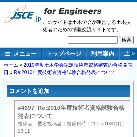
メ
イ
ン
このサイトは土木学会が運営する土木技
コ
術者のための情報交流サイトです。
ン
検
テ
索
ン
メインナビゲーション
メニュー
トップページ
利用案内
土木
>
ツ
に
パ
ホーム
2010年度土木学会認定技術者資格審査の合格発表
移
日
Re:2010年度技術者資格試験合格発表について
ン
動
く
ず
コメントを追加
#4697
Re:2010年度技術者資格試験合格
発表について
投稿者
匿名投稿者
|
投稿日時
2011/01/31(月)
13:11