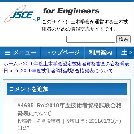
メ
イ
ン
このサイトは土木学会が運営する土木技
コ
術者のための情報交流サイトです。
ン
検
テ
索
ン
メインナビゲーション
メニュー
トップページ
利用案内
土木
>
ツ
に
パ
ホーム
2010年度土木学会認定技術者資格審査の合格発表
移
日
Re:2010年度技術者資格試験合格発表について
ン
動
く
ず
コメントを追加
#4695
Re:2010年度技術者資格試験合格
発表について
投稿者
匿名投稿者
|
投稿日時
2011/01/31(月)
11:37