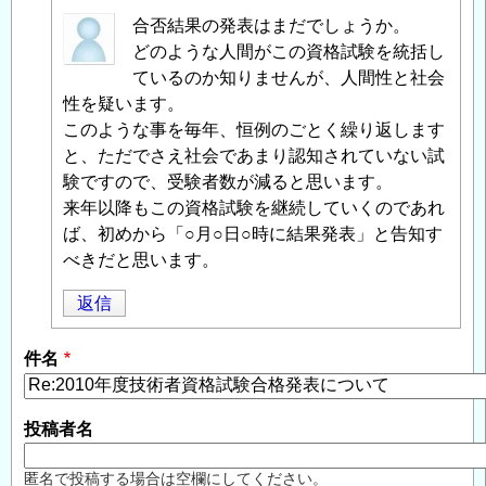
匿
合否結果の発表はまだでしょうか。
名
どのような人間がこの資格試験を統括し
投
ているのか知りませんが、人間性と社会
稿
性を疑います。
者
このような事を毎年、恒例のごとく繰り返します
に
と、ただでさえ社会であまり認知されていない試
よ
験ですので、受験者数が減ると思います。
る
来年以降もこの資格試験を継続していくのであれ
「
ば、初めから「○月○日○時に結果発表」と告知す
Re:2010
年
べきだと思います。
度
返信
技
術
件名
者
資
格
投稿者名
試
験
匿名で投稿する場合は空欄にしてください。