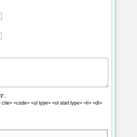
す。
> <code> <ul type> <ol start type> <li> <dl>