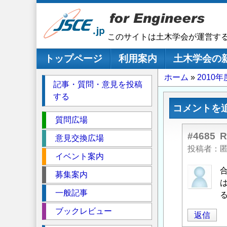
メ
イ
ン
このサイトは土木学会が運営す
コ
ン
メインナビゲーション
トップページ
利用案内
土木学会の
テ
パ
ホーム
201
ン
記事・質問・意見を投稿
ツ
ン
する
に
く
コメントを
移
セ
ず
質問広場
動
ク
#4685
意見交換広場
シ
投稿者
イベント案内
ョ
ン
匿
募集案内
名
一般記事
投
稿
ブックレビュー
返信
者