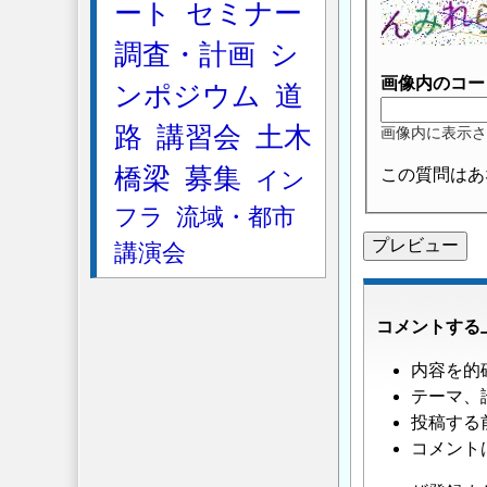
ート
セミナー
い
て
」
調査・計画
シ
へ
画像内のコー
ンポジウム
道
の
返
路
講習会
土木
画像内に表示さ
信
橋梁
募集
この質問はあ
イン
フラ
流域・都市
講演会
コメントする
内容を的
テーマ、
投稿する
コメント