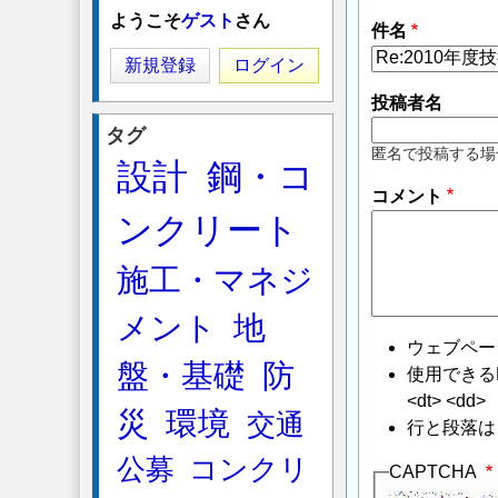
に
ようこそ
ゲスト
さん
件名
よ
る
新規登録
ログイン
「
Re:2010
投稿者名
年
タグ
度
匿名で投稿する場
設計
鋼・コ
技
コメント
術
ンクリート
者
資
施工・マネジ
格
試
メント
地
験
ウェブペー
合
盤・基礎
防
使用できるHTMLタ
格
<dt> <dd>
発
災
環境
交通
行と段落は
表
公募
コンクリ
に
CAPTCHA
つ