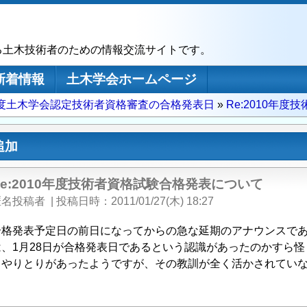
る土木技術者のための情報交流サイトです。
新着情報
土木学会ホームページ
0年度土木学会認定技術者資格審査の合格発表日
Re:2010年
追加
Re:2010年度技術者資格試験合格発表について
匿名投稿者
|
投稿日時
2011/01/27(木) 18:27
合格発表予定日の前日になってからの急な延期のアナウンスであ
は、1月28日が合格発表日であるという認識があったのかすら
るやりとりがあったようですが、その教訓が全く活かされてい