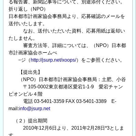
る報告書、新聞記事等について、別途添付ください。
折り返し（NPO）
日本都市計画家協会事務局より、応募確認のメールを
送付いたします。
なお、送付いただいた資料、応募用紙は返却い
たしません。
審査方法等、詳細については、（NPO）日本都
市計画家協会ホームぺ
−ジ（
http://jsurp.net/xoops/
）をご参照ください。
【提出先】
（NPO）日本都市計画家協会事務局：土肥、小谷
〒105-0002東京都港区愛宕1-1-9 愛宕チャン
ピオンビル４階
電話 03-5401-3359 FAX 03-5401-3389 E-
mail:
info@jsurp.net
（２）提出期間
2010年12月6日より、2011年2月28日*3としま
す。