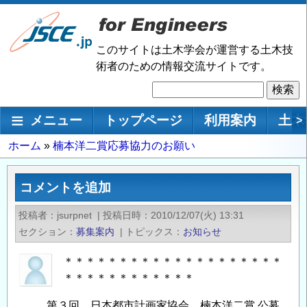
メ
イ
ン
このサイトは土木学会が運営する土木技
コ
術者のための情報交流サイトです。
ン
検
テ
索
ン
メインナビゲーション
メニュー
トップページ
利用案内
土木
>
ツ
に
パ
ホーム
楠本洋二賞応募協力のお願い
移
ン
動
く
コメントを追加
ず
投稿者
jsurpnet
|
投稿日時
2010/12/07(火) 13:31
セクション
募集案内
|
トピックス
お知らせ
＊＊＊＊＊＊＊＊＊＊＊＊＊＊＊＊＊＊＊＊
＊＊＊＊＊＊＊＊＊＊＊＊
第３回 日本都市計画家協会 楠本洋二賞 公募