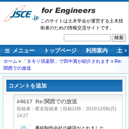
メ
イ
ン
このサイトは土木学会が運営する土木技
コ
術者のための情報交流サイトです。
ン
検
テ
索
ン
メインナビゲーション
メニュー
トップページ
利用案内
土木
>
ツ
に
パ
ホーム
「タモリ倶楽部」で田中賞が紹介されます
Re:
移
関西での放送
ン
動
く
ず
コメントを追加
#4617
Re:関西での放送
投稿者
匿名投稿者
|
投稿日時
2010/12/06(月)
14:27
匿
番組制作会社の確認がとれました。