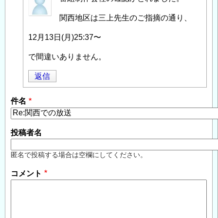
名
関西地区は三上先生のご指摘の通り、
投
稿
12月13日(月)25:37〜
者
に
で間違いありません。
よ
返信
る
「
関
件名
西
で
の
投稿者名
放
送
」
匿名で投稿する場合は空欄にしてください。
へ
コメント
の
返
信