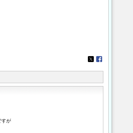
Opens in a new wi
Opens in a new
ですが