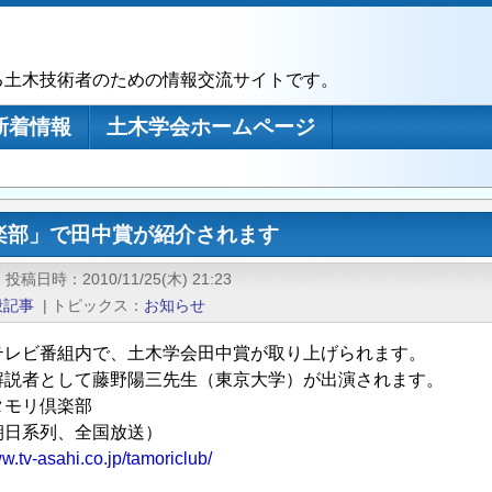
る土木技術者のための情報交流サイトです。
新着情報
土木学会ホームページ
楽部」で田中賞が紹介されます
|
投稿日時
2010/11/25(木) 21:23
般記事
|
トピックス
お知らせ
テレビ番組内で、土木学会田中賞が取り上げられます。
解説者として藤野陽三先生（東京大学）が出演されます。
タモリ倶楽部
日系列、全国放送）
ww.tv-asahi.co.jp/tamoriclub/