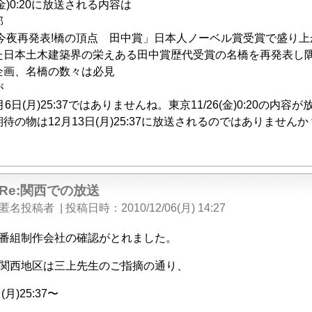
(金)0:20に放送される内容は
部
!今夜再発表!橋の頂点 田中賞」日本人ノーベル賞受賞で盛り
た日本土木建築界の栄えある田中賞歴代受賞の名橋を再発表し
企画、名橋の数々は必見
が
6日(月)25:37ではありませんね。東京11/26(金)0:20の内
待の物は12月13日(月)25:37に放送されるのではありませんか
Re:関西での放送
匿名投稿者
|
投稿日時
2010/12/06(月) 14:27
番組制作会社の確認がとれました。
関西地区は三上先生のご指摘の通り、
(月)25:37〜