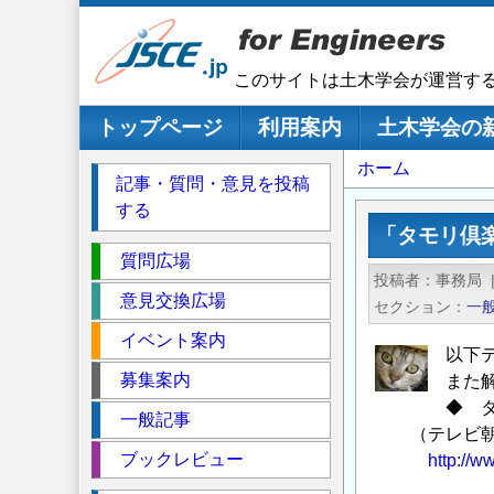
メ
イ
ン
このサイトは土木学会が運営す
コ
ン
メインナビゲーション
トップページ
利用案内
土木学会の
テ
パ
ホーム
ン
記事・質問・意見を投稿
ツ
ン
する
に
く
「タモリ倶
移
セ
ず
質問広場
動
投稿者
事務局
ク
意見交換広場
セクション
一
シ
イベント案内
ョ
以下
ン
募集案内
また
◆ 
一般記事
（テレビ朝
ブックレビュー
http://w