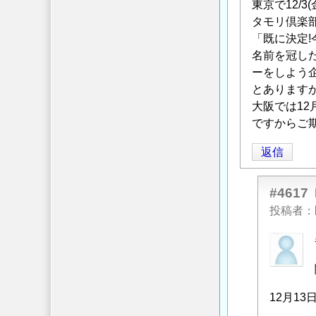
東京で12/3
タモリ倶楽
「既に決定
名前を冠し
ーをしよう
とあります
大阪では12月
ですからご期
返信
#4617
投稿者
匿
名
投
稿
12月13日
者