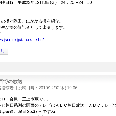
日時 平成22年12月3日(金) 24：20〜24：50
の橋と隅田川にかかる橋を紹介。
が橋の解説者として出演します。
て
es.jsce.or.jp/tanaka_sho/
追加
西での放送
名投稿者
|
投稿日時
2010/12/02(木) 19:06
ェロー会員：三上市藏です。
レビ朝日系列の関西のテレビはＡＢＣ朝日放送＝ＡＢＣテレビ
は毎週月曜日 25:37〜 ですね。