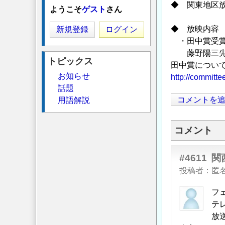
◆ 関東地区放映
ようこそ
ゲスト
さん
◆ 放映内容
新規登録
ログイン
・田中賞受賞
藤野陽三先生
トピックス
田中賞につい
お知らせ
http://committe
話題
コメントを
用語解説
コメント
#4611
関
投稿者
匿
フ
テ
放送