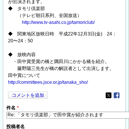
が出演されます。
◆ タモリ倶楽部
（テレビ朝日系列、全国放送）
http://www.tv-asahi.co.jp/tamoriclub/
◆ 関東地区放映日時 平成22年12月3日(金) 24：
20〜24：50
◆ 放映内容
・田中賞受賞の橋と隅田川にかかる橋を紹介。
藤野陽三先生が橋の解説者として出演します。
田中賞について
http://committees.jsce.or.jp/tanaka_sho/
コメントを追加
Opens in
Opens
件名
投稿者名