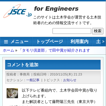
メ
イ
ン
このサイトは土木学会が運営する土木技
コ
術者のための情報交流サイトです。
ン
検
テ
索
ン
メインナビゲーション
メニュー
トップページ
利用案内
土木
>
ツ
に
パ
ホーム
「タモリ倶楽部」で田中賞が紹介されます
移
ン
動
く
コメントを追加
ず
投稿者
事務局
|
投稿日時
2010/11/25(木) 21:23
セクション
一般記事
|
トピックス
お知らせ
以下テレビ番組内で、土木学会田中賞が取り
上げられます。
また解説者として藤野陽三先生（東京大学）