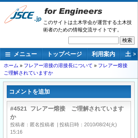
メ
イ
ン
このサイトは土木学会が運営する土木技
コ
術者のための情報交流サイトです。
ン
検
テ
索
ン
メインナビゲーション
メニュー
トップページ
利用案内
土木
>
ツ
に
パ
ホーム
フレアー溶接の溶接長について
フレアー熔接
移
ご理解されていますか
ン
動
く
ず
コメントを追加
#4521
フレアー熔接 ご理解されています
か
投稿者
匿名投稿者
|
投稿日時
2010/08/24(火)
15:16