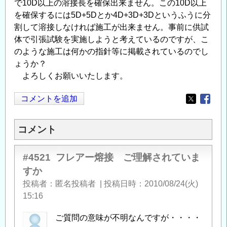
で10D以上の溶接長を確保出来ません。この10D以上
を確保するには5D+5Dとか4D+3D+3Dというふうに分
割して溶接しなければ施工が出来ません。事前に供試
体で引張試験を実施しようと考えているのですが、こ
のような施工は何かの指針等に掲載されているのでし
ょうか？
よろしくお願いいたします。
コメントを追加
Opens in
Opens
コメント
#4521
フレアー熔接 ご理解されていま
すか
投稿者
匿名投稿者
|
投稿日時
2010/08/24(火)
15:16
ご質問の意味が不明なんですが・・・・