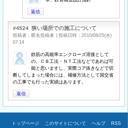
へ
投
の
返信
稿
返
者
信
に
#4524
狭い場所での施工について
よ
投稿者
匿名投稿者
|
投稿日時
2010/08/25(水)
る
07:14
「
Re:
鉄筋の高能率エンクローズ溶接として
フ
の、ＣＢ工法・ＮＴ工法などであれば可
レ
能と思いますし、実際コア抜きなどで切
ア
断してしまった場合には、補修方法として国交省
ー
の工事でも行った実績はあります。
溶
接
」
返信
へ
の
返
信
Secondary
トップページ
このサイトについて
ヘルプ
RSS