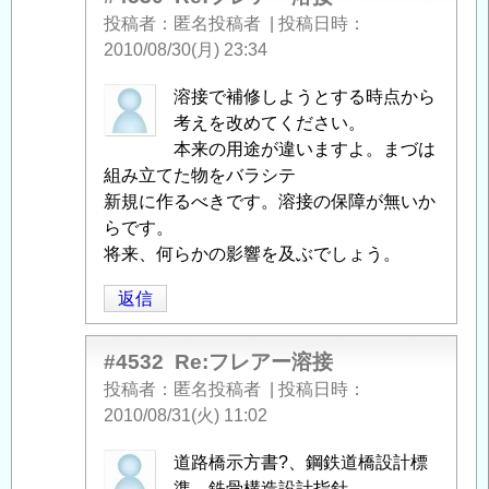
る
投稿者
匿名投稿者
|
投稿日時
「
フ
2010/08/30(月) 23:34
レ
匿
溶接で補修しようとする時点から
ア
名
考えを改めてください。
ー
投
本来の用途が違いますよ。まづは
溶
稿
組み立てた物をバラシテ
接
」
者
新規に作るべきです。溶接の保障が無いか
へ
に
らです。
の
よ
将来、何らかの影響を及ぶでしょう。
返
る
信
返信
「
Re:
フ
レ
#4532
Re:フレアー溶接
ア
投稿者
匿名投稿者
|
投稿日時
ー
2010/08/31(火) 11:02
溶
匿
道路橋示方書?、鋼鉄道橋設計標
接
」
名
準、鉄骨構造設計指針