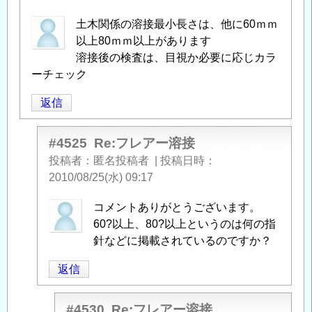
土木関係の溶接最小長さは、他に60ｍｍ
以上80ｍｍ以上があります
溶接後の検査は、目視か必要に応じカラ
ーチェック
返信
#4525
Re:フレアー溶接
投稿者
匿名投稿者
|
投稿日時
2010/08/25(水) 09:17
匿
コメントありがとうございます。
名
60?以上、80?以上というのは何の指
投
針などに掲載されているのですか？
稿
返信
者
に
よ
#4530
Re:フレアー溶接