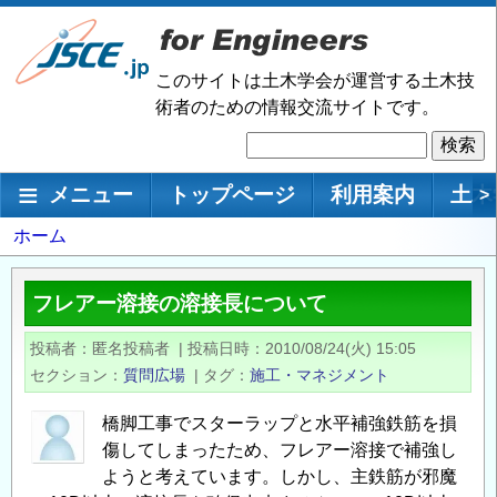
メ
イ
ン
このサイトは土木学会が運営する土木技
コ
術者のための情報交流サイトです。
ン
検
テ
索
ン
メインナビゲーション
メニュー
トップページ
利用案内
土木
>
ツ
に
パ
ホーム
移
ン
動
く
フレアー溶接の溶接長について
ず
投稿者
匿名投稿者
|
投稿日時
2010/08/24(火) 15:05
セクション
質問広場
|
タグ
施工・マネジメント
橋脚工事でスターラップと水平補強鉄筋を損
傷してしまったため、フレアー溶接で補強し
ようと考えています。しかし、主鉄筋が邪魔