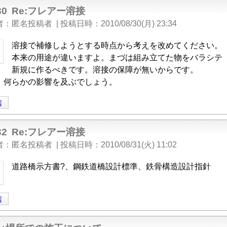
30
Re:フレアー溶接
者
匿名投稿者
|
投稿日時
2010/08/30(月) 23:34
溶接で補修しようとする時点から考えを改めてください。
本来の用途が違いますよ。まづは組み立てた物をバラシテ
新規に作るべきです。溶接の保障が無いからです。
、何らかの影響を及ぶでしょう。
信
32
Re:フレアー溶接
者
匿名投稿者
|
投稿日時
2010/08/31(火) 11:02
道路橋示方書?、鋼鉄道橋設計標準、鉄骨構造設計指針
信