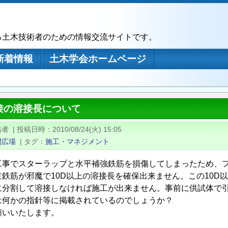
る土木技術者のための情報交流サイトです。
新着情報
土木学会ホームページ
接の溶接長について
稿者
|
投稿日時
2010/08/24(火) 15:05
問広場
|
タグ
施工・マネジメント
工事でスターラップと水平補強鉄筋を損傷してしまったため、
鉄筋が邪魔で10D以上の溶接長を確保出来ません。この10D以上
に分割して溶接しなければ施工が出来ません。事前に供試体で
は何かの指針等に掲載されているのでしょうか？
いいたします。