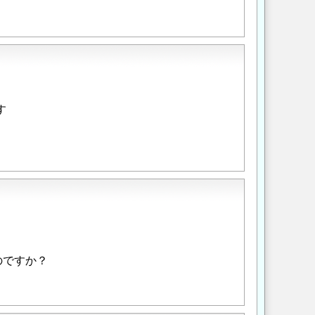
す
のですか？