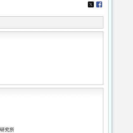
Opens in a new wi
Opens in a new
術研究所