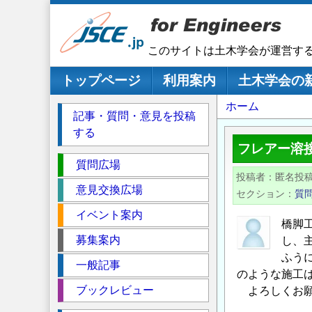
メ
イ
ン
このサイトは土木学会が運営す
コ
ン
メインナビゲーション
トップページ
利用案内
土木学会の
テ
パ
ホーム
ン
記事・質問・意見を投稿
ツ
ン
する
に
く
フレアー溶
移
セ
ず
質問広場
動
投稿者
匿名投
ク
意見交換広場
セクション
質
シ
イベント案内
ョ
橋脚
ン
募集案内
し、主
ふう
一般記事
のような施工
ブックレビュー
よろしくお願