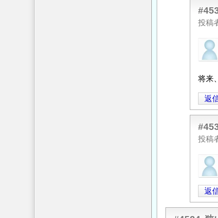
に
#45
よ
投稿
る
匿
「
フ
名
レ
投
ア
稿
将来
ー
者
溶
返
に
接
」
よ
へ
る
の
#45
「
Re:
返
投稿
フ
信
匿
レ
名
ア
投
ー
返
稿
溶
者
接
」