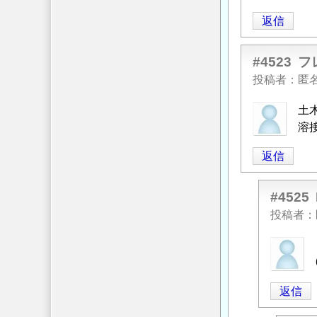
返信
#4523
フ
投稿者
匿
土
溶
返信
#4525
投稿者
匿
名
投
返信
稿
者