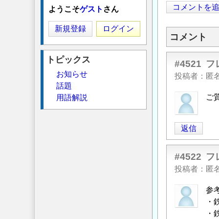
コメントを
ようこそ
ゲスト
さん
新規登録
ログイン
コメント
トピックス
#4521
フ
お知らせ
投稿者
匿
話題
ご
用語解説
返信
#4522
フ
投稿者
匿
参
・
・