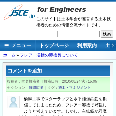
メ
イ
ン
このサイトは土木学会が運営する土木技
コ
術者のための情報交流サイトです。
ン
検
テ
索
ン
メインナビゲーション
メニュー
トップページ
利用案内
土木
>
ツ
に
パ
ホーム
フレアー溶接の溶接長について
移
ン
動
く
コメントを追加
ず
投稿者
匿名投稿者
|
投稿日時
2010/08/24(火) 15:05
セクション
質問広場
|
タグ
施工・マネジメント
橋脚工事でスターラップと水平補強鉄筋を損
傷してしまったため、フレアー溶接で補強し
ようと考えています。しかし、主鉄筋が邪魔