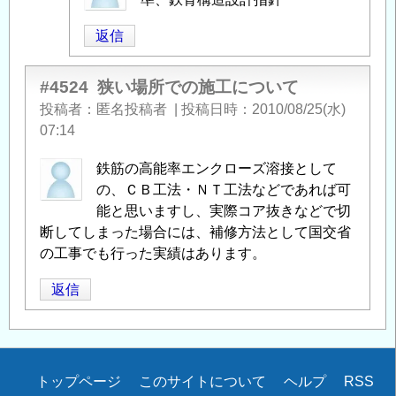
へ
投
の
返信
稿
返
者
信
に
#4524
狭い場所での施工について
よ
投稿者
匿名投稿者
|
投稿日時
2010/08/25(水)
る
07:14
「
Re:
鉄筋の高能率エンクローズ溶接として
フ
の、ＣＢ工法・ＮＴ工法などであれば可
レ
能と思いますし、実際コア抜きなどで切
ア
断してしまった場合には、補修方法として国交省
ー
の工事でも行った実績はあります。
溶
接
」
返信
へ
の
返
信
Secondary
トップページ
このサイトについて
ヘルプ
RSS