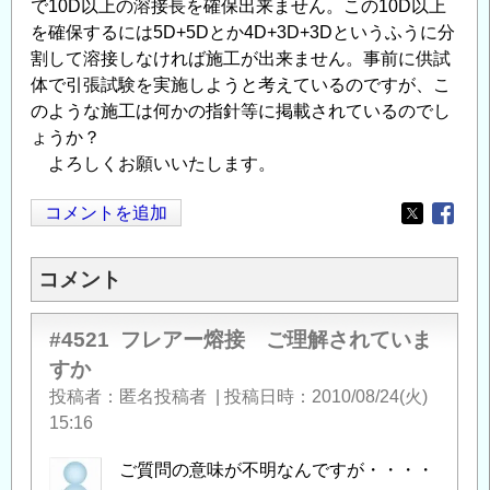
で10D以上の溶接長を確保出来ません。この10D以上
を確保するには5D+5Dとか4D+3D+3Dというふうに分
割して溶接しなければ施工が出来ません。事前に供試
体で引張試験を実施しようと考えているのですが、こ
のような施工は何かの指針等に掲載されているのでし
ょうか？
よろしくお願いいたします。
コメントを追加
Opens in
Opens
コメント
#4521
フレアー熔接 ご理解されていま
すか
投稿者
匿名投稿者
|
投稿日時
2010/08/24(火)
15:16
ご質問の意味が不明なんですが・・・・