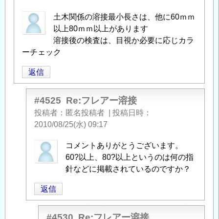
土木関係の溶接最小長さは、他に60ｍｍ
以上80ｍｍ以上があります
溶接後の検査は、目視か必要に応じカラ
ーチェック
返信
#4525
Re:フレアー溶接
投稿者
匿名投稿者
|
投稿日時
2010/08/25(水) 09:17
匿
コメントありがとうございます。
名
60?以上、80?以上というのは何の指
投
針などに掲載されているのですか？
稿
返信
者
に
よ
#4530
Re:フレアー溶接