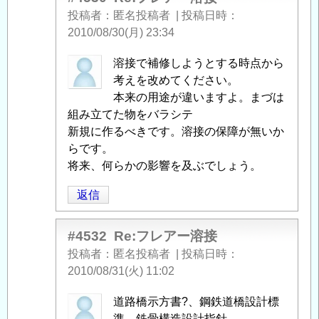
る
投稿者
匿名投稿者
|
投稿日時
「
フ
2010/08/30(月) 23:34
レ
匿
溶接で補修しようとする時点から
ア
名
考えを改めてください。
ー
投
本来の用途が違いますよ。まづは
溶
稿
組み立てた物をバラシテ
接
」
者
新規に作るべきです。溶接の保障が無いか
へ
に
らです。
の
よ
将来、何らかの影響を及ぶでしょう。
返
る
信
返信
「
Re:
フ
レ
#4532
Re:フレアー溶接
ア
投稿者
匿名投稿者
|
投稿日時
ー
2010/08/31(火) 11:02
溶
匿
道路橋示方書?、鋼鉄道橋設計標
接
」
名
準、鉄骨構造設計指針