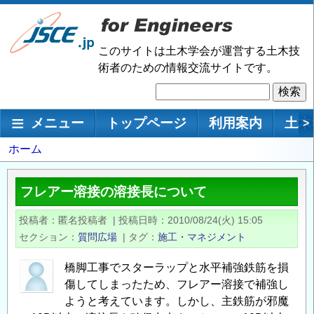
メ
イ
ン
このサイトは土木学会が運営する土木技
コ
術者のための情報交流サイトです。
ン
検
テ
索
ン
メインナビゲーション
メニュー
トップページ
利用案内
土木
>
ツ
に
パ
ホーム
移
ン
動
く
フレアー溶接の溶接長について
ず
投稿者
匿名投稿者
|
投稿日時
2010/08/24(火) 15:05
セクション
質問広場
|
タグ
施工・マネジメント
橋脚工事でスターラップと水平補強鉄筋を損
傷してしまったため、フレアー溶接で補強し
ようと考えています。しかし、主鉄筋が邪魔