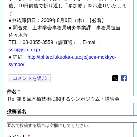
後、10日前後で折り返し「参加券」をお送りいたしま
す。
●申込締切日：2009年8月6日（木）【必着】
● 問合先：土木学会事務局研究事業課 事務局担当：
佐々木淳
TEL：03-3355-3559（課直通），E-mail：
ssk@jsce.or.jp
● 詳細：
http://tbl.tec.fukuoka-u.ac.jp/jsce-mokkyo-
sympo/
コメントを追加
Opens in
Opens
件名
投稿者名
匿名で投稿する場合は空欄にしてください。