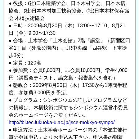
● 後援：(社)日本建築学会、日本木材学会、日本木橋
協会、(社)日本木材加工技術協会、(社)日本木材保存協
会 木橋技術協会
● 日時：2009年8月20日（木）13:00〜17:10、8月21
日（金）9:00〜17:30
● 会場：土木学会「土木会館」2階「講堂」（新宿区四
谷1丁目（外濠公園内）、JR中央線「四谷駅」下車徒
歩3分）
● 定員：120名
● 参加費：会員8,000円、非会員10,000円、学生4,000
円（講習会テキスト、論文集・報告集代を含む）
● 懇親会：2009年8月20日（木）17:30から1時間半程
度、参加費3,000円を予定。
● プログラム：シンポジウムの詳しいプログラムなど
の情報は、木橋技術に関するシンポジウム運営小委員
会のホームページをご覧ください。
http://tbl.tec.fukuoka-u.ac.jp/jsce-mokkyo-sympo/
● 申込方法：土木学会ホームページ内の「本部主催行
事の参加申込」よりお申込み下さい。申込書の到着