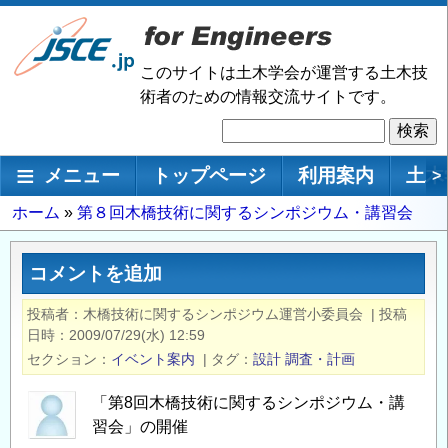
メ
イ
ン
このサイトは土木学会が運営する土木技
コ
術者のための情報交流サイトです。
ン
検
テ
索
ン
メインナビゲーション
メニュー
トップページ
利用案内
土木
>
ツ
に
パ
ホーム
第８回木橋技術に関するシンポジウム・講習会
移
ン
動
く
コメントを追加
ず
投稿者
木橋技術に関するシンポジウム運営小委員会
|
投稿
日時
2009/07/29(水) 12:59
セクション
イベント案内
|
タグ
設計
調査・計画
「第8回木橋技術に関するシンポジウム・講
習会」の開催