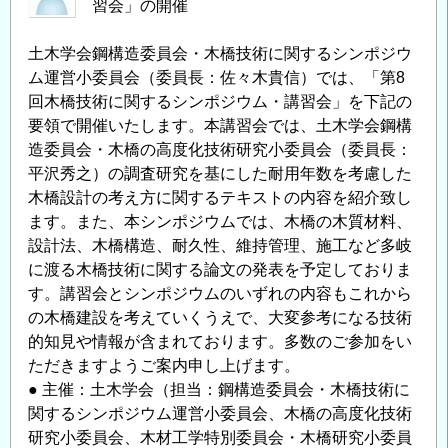
習会」の開催
土木学会鋼構造委員会・木橋技術に関するシンポジウ
ム運営小委員会（委員長：佐々木貴信）では、「第8
回木橋技術に関するシンポジウム・講習会」を下記の
要領で開催いたします。本講習会では、土木学会鋼構
造委員会・木橋の高度化技術研究小委員会（委員長：
平沢秀之）の調査研究を基にした耐用年数を考慮した
木橋設計の考え方に関するテキストの内容を紹介致し
ます。また、本シンポジウムでは、木橋の木質材料、
設計法、木橋構造、耐久性、維持管理、施工など多岐
に渡る木橋技術に関する論文の発表を予定しておりま
す。講習会とシンポジウムのいずれの内容もこれから
の木橋建設を考えていくうえで、大変参考になる技術
的知見や情報が含まれております。多数のご参加をい
ただきますようご案内申し上げます。
● 主催：土木学会（担当：鋼構造委員会・木橋技術に
関するシンポジウム運営小委員会、木橋の高度化技術
研究小委員会、木材工学特別委員会・木橋研究小委員