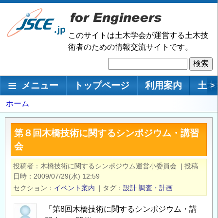
メ
イ
ン
このサイトは土木学会が運営する土木技
コ
術者のための情報交流サイトです。
ン
検
テ
索
ン
メインナビゲーション
メニュー
トップページ
利用案内
土木
>
ツ
に
パ
ホーム
移
ン
動
く
第８回木橋技術に関するシンポジウム・講習
ず
会
投稿者
木橋技術に関するシンポジウム運営小委員会
|
投稿
日時
2009/07/29(水) 12:59
セクション
イベント案内
|
タグ
設計
調査・計画
「第8回木橋技術に関するシンポジウム・講