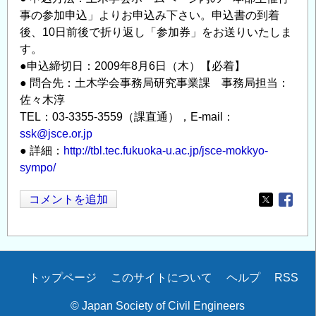
事の参加申込」よりお申込み下さい。申込書の到着
後、10日前後で折り返し「参加券」をお送りいたしま
す。
●申込締切日：2009年8月6日（木）【必着】
● 問合先：土木学会事務局研究事業課 事務局担当：
佐々木淳
TEL：03-3355-3559（課直通），E-mail：
ssk@jsce.or.jp
● 詳細：
http://tbl.tec.fukuoka-u.ac.jp/jsce-mokkyo-
sympo/
コメントを追加
Opens in
Opens
Secondary
トップページ
このサイトについて
ヘルプ
RSS
menu
© Japan Society of Civil Engineers