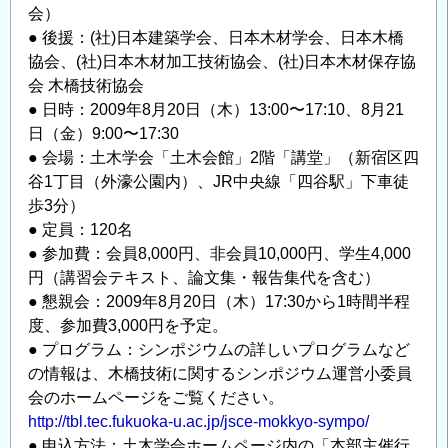
会）
● 後援：(社)日本建築学会、日本木材学会、日本木橋
協会、(社)日本木材加工技術協会、(社)日本木材保存協
会 木橋技術協会
● 日時：2009年8月20日（木）13:00〜17:10、8月21
日（金）9:00〜17:30
● 会場：土木学会「土木会館」2階「講堂」（新宿区四
谷1丁目（外濠公園内）、JR中央線「四谷駅」下車徒
歩3分）
● 定員：120名
● 参加費：会員8,000円、非会員10,000円、学生4,000
円（講習会テキスト、論文集・報告集代を含む）
● 懇親会：2009年8月20日（木）17:30から1時間半程
度、参加費3,000円を予定。
● プログラム：シンポジウムの詳しいプログラムなど
の情報は、木橋技術に関するシンポジウム運営小委員
会のホームページをご覧ください。
http://tbl.tec.fukuoka-u.ac.jp/jsce-mokkyo-sympo/
● 申込方法：土木学会ホームページ内の「本部主催行