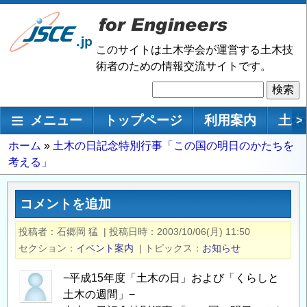
メ
イ
ン
このサイトは土木学会が運営する土木技
コ
術者のための情報交流サイトです。
ン
検
テ
索
ン
メインナビゲーション
メニュー
トップページ
利用案内
土木
>
ツ
に
パ
ホーム
土木の日記念特別行事「この国の明日のかたちを
移
考える」
ン
動
く
ず
コメントを追加
投稿者
石郷岡 猛
|
投稿日時
2003/10/06(月) 11:50
セクション
イベント案内
|
トピックス
お知らせ
−平成15年度「土木の日」および「くらしと
土木の週間」−