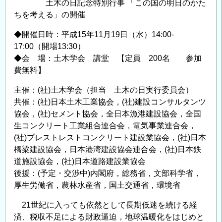
土木の日記念特別行事 「この国の明日のかた
ちを考える」の開催
◆開催日時：平成15年11月19日（水）14:00-
17:00（開場13:30）
◆会 場：土木学会 講堂 【定員 200名 参加
費無料】
主催：(社)土木学会（担当 土木の日実行委員会）
共催：(社)日本土木工業協会，(社)建設コンサルタンツ
協会，(社)セメント協会，全日本漁港建設協会，全国
生コンクリート工業組合連合会，電気事業連合会，
(社)プレストレストコンクリート建設業協会，(社)日本
橋梁建設協会，日本港湾建設協会連合会，(社)日本鉄
道施設協会，(社)日本道路建設業協会
後援：(予定・交渉中)内閣府，総務省，文部科学省，
厚生労働省，農林水産省，国土交通省，環境省
21世紀に入っても依然として長期低迷を続ける経
済、税収不足による財政逼迫，地球温暖化をはじめと