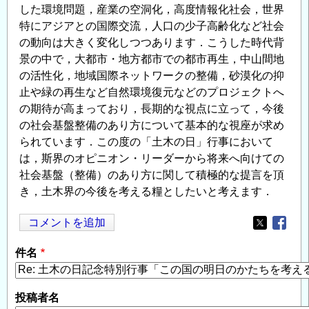
した環境問題，産業の空洞化，高度情報化社会，世界
特にアジアとの国際交流，人口の少子高齢化など社会
の動向は大きく変化しつつあります．こうした時代背
景の中で，大都市・地方都市での都市再生，中山間地
の活性化，地域国際ネットワークの整備，砂漠化の抑
止や緑の再生など自然環境復元などのプロジェクトへ
の期待が高まっており，長期的な視点に立って，今後
の社会基盤整備のあり方について基本的な視座が求め
られています．この度の「土木の日」行事において
は，斯界のオピニオン・リーダーから将来へ向けての
社会基盤（整備）のあり方に関して積極的な提言を頂
き，土木界の今後を考える糧としたいと考えます．
コメントを追加
Opens in
Opens
件名
投稿者名