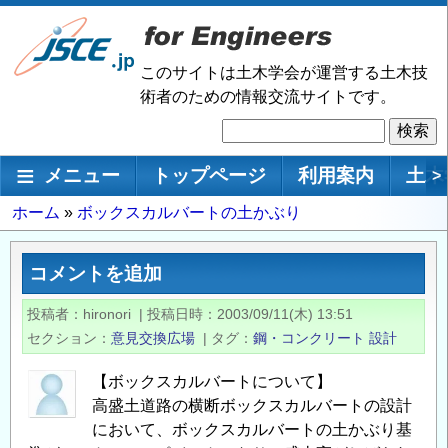
メ
イ
ン
このサイトは土木学会が運営する土木技
コ
術者のための情報交流サイトです。
ン
検
テ
索
ン
メインナビゲーション
メニュー
トップページ
利用案内
土木
>
ツ
に
パ
ホーム
ボックスカルバートの土かぶり
移
ン
動
く
コメントを追加
ず
投稿者
hironori
|
投稿日時
2003/09/11(木) 13:51
セクション
意見交換広場
|
タグ
鋼・コンクリート
設計
【ボックスカルバートについて】
高盛土道路の横断ボックスカルバートの設計
において、ボックスカルバートの土かぶり基