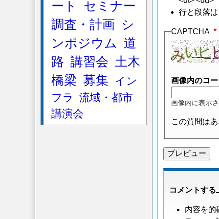
<dt> <dd>
ート
セミナー
行と段落は
調査・計画
シ
CAPTCHA
ンポジウム
道
路
講習会
土木
橋梁
募集
イン
画像内のコー
フラ
流域・都市
画像内に表示さ
講演会
この質問はあ
コメントする
内容を的