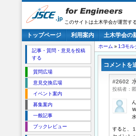
メ
イ
ン
このサイトは土木学会が運営す
コ
ン
メインナビゲーション
トップページ
利用案内
土木学会の
テ
パ
ホーム
1:3モ
ン
記事・質問・意見を投稿
ツ
ン
する
に
く
コメントを
移
セ
ず
質問広場
動
ク
#2602
意見交換広場
シ
投稿者
イベント案内
ョ
ン
匿
募集案内
名
一般記事
投
稿
ブックレビュー
すると、
者