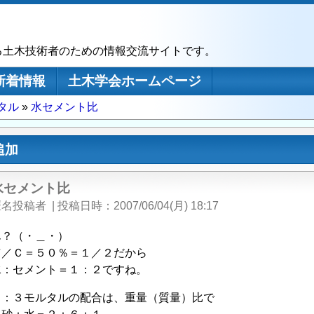
る土木技術者のための情報交流サイトです。
新着情報
土木学会ホームページ
ルタル
水セメント比
追加
水セメント比
匿名投稿者
|
投稿日時
2007/06/04(月) 18:17
ん？（・＿・）
Ｗ／Ｃ＝５０％＝１／２だから
水：セメント＝１：２ですね。
１：３モルタルの配合は、重量（質量）比で