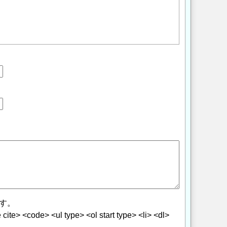
す。
> <code> <ul type> <ol start type> <li> <dl>