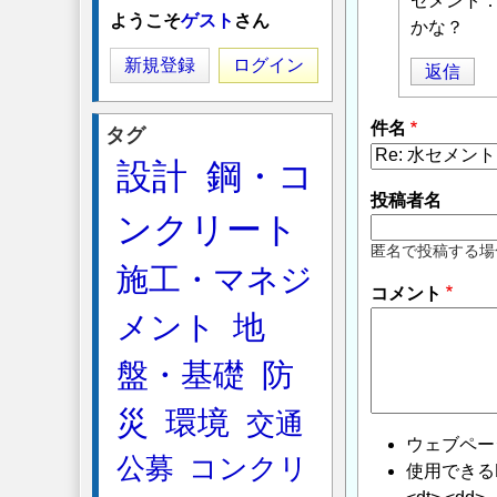
セメント
に
ようこそ
ゲスト
さん
かな？
よ
る
新規登録
ログイン
返信
「
１：
３
件名
タグ
モ
設計
鋼・コ
ル
タ
投稿者名
ンクリート
ル
」
へ
匿名で投稿する場
施工・マネジ
の
コメント
返
メント
地
信
盤・基礎
防
災
環境
交通
ウェブペー
公募
コンクリ
使用できるHTMLタ