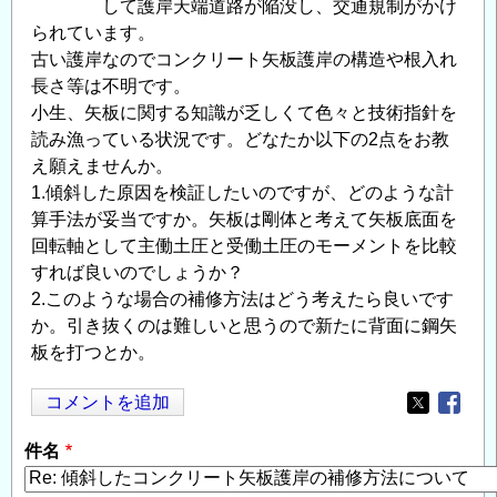
して護岸天端道路が陥没し、交通規制がかけ
られています。
古い護岸なのでコンクリート矢板護岸の構造や根入れ
長さ等は不明です。
小生、矢板に関する知識が乏しくて色々と技術指針を
読み漁っている状況です。どなたか以下の2点をお教
え願えませんか。
1.傾斜した原因を検証したいのですが、どのような計
算手法が妥当ですか。矢板は剛体と考えて矢板底面を
回転軸として主働土圧と受働土圧のモーメントを比較
すれば良いのでしょうか？
2.このような場合の補修方法はどう考えたら良いです
か。引き抜くのは難しいと思うので新たに背面に鋼矢
板を打つとか。
コメントを追加
Opens in
Opens
件名