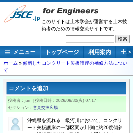
メ
イ
ン
このサイトは土木学会が運営する土木技
コ
術者のための情報交流サイトです。
ン
検
テ
索
ン
メインナビゲーション
メニュー
トップページ
利用案内
土木
>
ツ
に
パ
ホーム
傾斜したコンクリート矢板護岸の補修方法につい
移
て
ン
動
く
ず
コメントを追加
投稿者
jun
|
投稿日時
2026/06/30(火) 07:17
セクション
意見交換広場
沖縄県を流れる二級河川において、コンクリ
ート矢板護岸の一部区間が川側に約20度傾斜