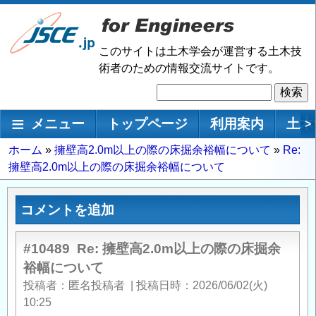
メ
イ
ン
このサイトは土木学会が運営する土木技
コ
術者のための情報交流サイトです。
ン
検
テ
索
ン
メインナビゲーション
メニュー
トップページ
利用案内
土木
>
ツ
に
パ
ホーム
擁壁高2.0m以上の際の床掘余裕幅について
Re:
移
擁壁高2.0m以上の際の床掘余裕幅について
ン
動
く
ず
コメントを追加
#10489
Re: 擁壁高2.0m以上の際の床掘余
裕幅について
投稿者
匿名投稿者
|
投稿日時
2026/06/02(火)
10:25