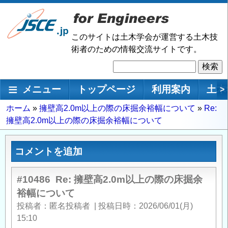
メ
イ
ン
このサイトは土木学会が運営する土木技
コ
術者のための情報交流サイトです。
ン
検
テ
索
ン
メインナビゲーション
メニュー
トップページ
利用案内
土木
>
ツ
に
パ
ホーム
擁壁高2.0m以上の際の床掘余裕幅について
Re:
移
擁壁高2.0m以上の際の床掘余裕幅について
ン
動
く
ず
コメントを追加
#10486
Re: 擁壁高2.0m以上の際の床掘余
裕幅について
投稿者
匿名投稿者
|
投稿日時
2026/06/01(月)
15:10