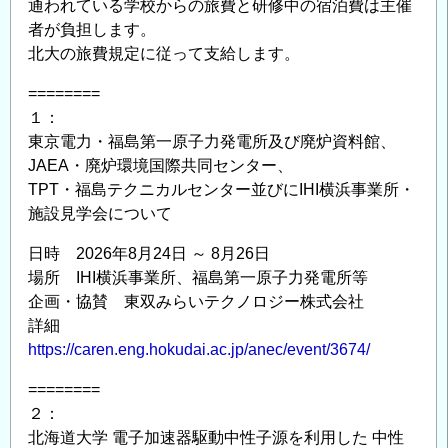
通われている学校からの旅費と研修中の宿泊費は主催
者が負担します。
北大の旅費規定に従って支給します。
========
１：
東京電力・福島第一原子力発電所及び廃炉資料館、
JAEA・廃炉環境国際共同センター、
TPT・福島テクニカルセンター並びにIHI横浜事業所・
施設見学会について
日時 2026年8月24日 ～ 8月26日
場所 IHI横浜事業所、福島第一原子力発電所等
企画・協賛 東双みらいテクノロジー株式会社
詳細
https://caren.eng.hokudai.ac.jp/anec/event/3674/
========
２：
北海道大学 電子加速器駆動中性子源を利用した 中性