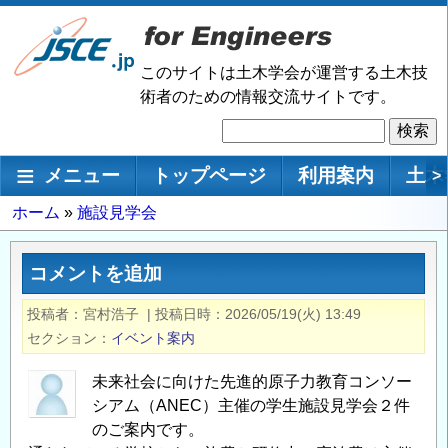
メ
イ
ン
このサイトは土木学会が運営する土木技
コ
術者のための情報交流サイトです。
ン
検
テ
索
ン
メインナビゲーション
メニュー
トップページ
利用案内
土木
>
ツ
に
パ
ホーム
施設見学会
移
ン
動
く
コメントを追加
ず
投稿者
宮村浩子
|
投稿日時
2026/05/19(火) 13:49
セクション
イベント案内
未来社会に向けた先進的原子力教育コンソー
シアム（ANEC）主催の学生施設見学会２件
のご案内です。