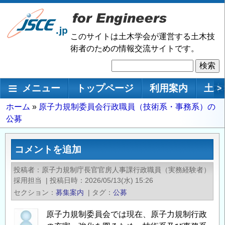
メ
イ
ン
このサイトは土木学会が運営する土木技
コ
術者のための情報交流サイトです。
ン
検
テ
索
ン
メインナビゲーション
メニュー
トップページ
利用案内
土木
>
ツ
に
パ
ホーム
原子力規制委員会行政職員（技術系・事務系）の
移
公募
ン
動
く
ず
コメントを追加
投稿者
原子力規制庁長官官房人事課行政職員（実務経験者）
採用担当
|
投稿日時
2026/05/13(水) 15:26
セクション
募集案内
|
タグ
公募
原子力規制委員会では現在、原子力規制行政