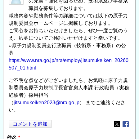
の充実・強化を図るため、技術系及び事務系
職員を募集しております。
職務内容や勤務条件等の詳細については以下の原子力
規制委員会ホームページに掲載しております。
ご関心をお持ちいただけましたら、ぜひ一度ご覧のう
え、応募についてご検討いただけますと幸いです。
○原子力規制委員会行政職員（技術系・事務系）の公
募
https://www.nra.go.jp/nra/employ/jitsumukeiken_20260
507_01.html
ご不明な点などがございましたら、お気軽に原子力規
制委員会原子力規制庁長官官房人事課 行政職員（実務
経験者）採用担当
（
jitsumukeiken2023@nra.go.jp
） までご連絡くださ
い。
コメントを追加
Opens in
Opens
件名