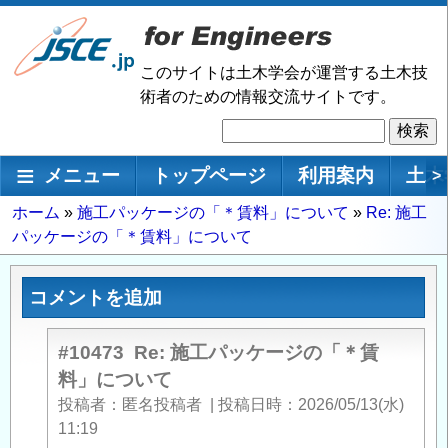
メ
イ
ン
このサイトは土木学会が運営する土木技
コ
術者のための情報交流サイトです。
ン
検
テ
索
ン
メインナビゲーション
メニュー
トップページ
利用案内
土木
>
ツ
に
パ
ホーム
施工パッケージの「＊賃料」について
Re: 施工
移
パッケージの「＊賃料」について
ン
動
く
ず
コメントを追加
#10473
Re: 施工パッケージの「＊賃
料」について
投稿者
匿名投稿者
|
投稿日時
2026/05/13(水)
11:19