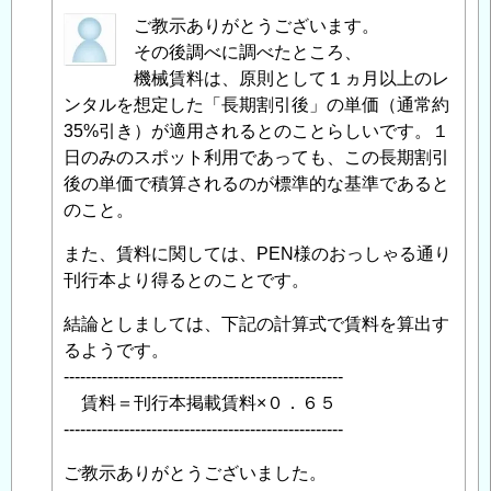
匿
ご教示ありがとうございます。
名
その後調べに調べたところ、
投
機械賃料は、原則として１ヵ月以上のレ
稿
ンタルを想定した「長期割引後」の単価（通常約
者
35%引き）が適用されるとのことらしいです。１
に
日のみのスポット利用であっても、この長期割引
よ
後の単価で積算されるのが標準的な基準であると
る
のこと。
「
Re:
また、賃料に関しては、PEN様のおっしゃる通り
施
刊行本より得るとのことです。
工
パ
結論としましては、下記の計算式で賃料を算出す
ッ
るようです。
ケ
---------------------------------------------------
ー
賃料＝刊行本掲載賃料×０．６５
ジ
---------------------------------------------------
の
「＊
ご教示ありがとうございました。